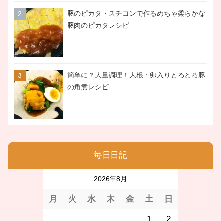
豚のピカタ・スチコンで作るめちゃ柔らかな
豚肉のピカタレシピ
簡単に？大量調理！大根・卵入りとろとろ豚
の角煮レシピ
毎日日記
2026年8月
月
火
水
木
金
土
日
1
2