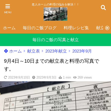
老人ホームの料理の悩みを解決！！
MENU
ホーム
毎日のご飯ブログ
料理レシピ集
献立表
毎日のご飯の写真と献立
ホーム
献立表
2023年献立
2023年9月
9月4日～10日までの献立表と料理の写真で
す。
2023年9月10日
2023年9月3日
1 min
269
views