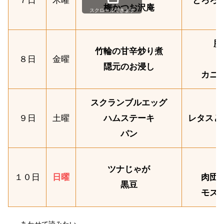
７日
木曜
とろろ
梅かつお沢庵
スクロールできます
豚
竹輪の甘辛炒り煮
８日
金曜
隠元のお浸し
カニ
スクランブルエッグ
９日
土曜
ハムステーキ
レタスと
パン
ツナじゃが
１０日
日曜
肉団
黒豆
モズ