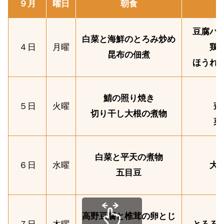
９月
曜日
朝食
豆腐ハ
白菜と海鮮のとろみ炒め
４日
月曜
鶏
昆布の佃煮
ほうれ
鯖の照り焼き
５日
火曜
蓮
切り干し大根の煮物
菜
白菜と平天の煮物
６日
水曜
大
五目豆
高野豆腐と椎茸の卵とじ