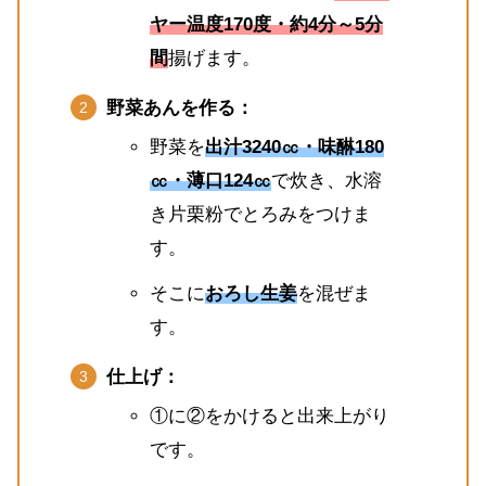
ヤー温度170度・約4分～5分
間
揚げます。
野菜あんを作る：
野菜を
出汁3240㏄・味醂180
㏄・薄口124㏄
で炊き、水溶
き片栗粉でとろみをつけま
す。
そこに
おろし生姜
を混ぜま
す。
仕上げ：
①に②をかけると出来上がり
です。