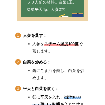
６０人前の材料…白菜1玉、
冷凍平天4p、人参2本
人参を蒸す：
人参を
スチーム温度100度
で
蒸します。
白菜を炒める：
鍋にごま油を熱し、白菜を炒
めます。
平天と白菜を炊く：
②に平天を入れ、
出汁1800
㏄・薄口・味醂
を入れて炊き