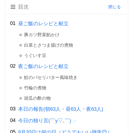
目次
昼ご飯のレシピと献立
豚カツ野菜餡かけ
白菜とさつま揚げの煮物
うぐいす豆
夜ご飯のレシピと献立
鮭のパセリバター風味焼き
竹輪の煮物
胡瓜の酢の物
本日の報告(朝63人・昼63人・夜63人)
今日の独り言(￣y▽,￣)╭
8月20日は何の日（どうでもいい雑学😊）