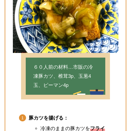
６０人前の材料…市販の冷
凍豚カツ、椎茸3p、玉葱4
玉、ピーマン4p
豚カツを揚げる：
冷凍のままの豚カツを
フライ