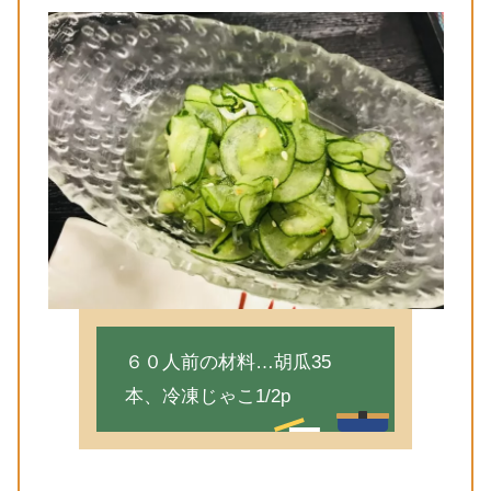
６０人前の材料…胡瓜35
本、冷凍じゃこ1/2p