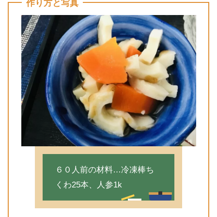
作り方と写真
６０人前の材料…冷凍棒ち
くわ25本、人参1k