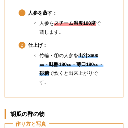
人参を蒸す：
人参を
スチーム温度100度
で
蒸します。
仕上げ：
竹輪・①の人参を
出汁3600
㏄・味醂180㏄・薄口180㏄・
砂糖
で炊くと出来上がりで
す。
胡瓜の酢の物
作り方と写真