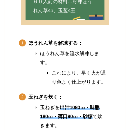
６０人前の材料…冷凍ほう
れん草4p、玉葱4玉
ほうれん草を解凍する：
ほうれん草を流水解凍しま
す。
これにより、早く火が通
り色よく仕上がります。
玉ねぎを炊く：
玉ねぎを
出汁1080㏄・味醂
180㏄・薄口90㏄・砂糖
で炊
きます。