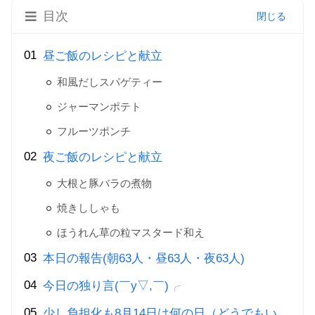
目次
昼ご飯のレシピと献立
和風だしスパゲティー
ジャーマンポテト
フルーツポンチ
夜ご飯のレシピと献立
大根と豚バラの煮物
焼きししゃも
ほうれん草の粒マスタード和え
本日の報告(朝63人・昼63人・夜63人)
今日の独り言(￣y▽,￣)╭
少し負担化も8月14日は何の日（どうでもい