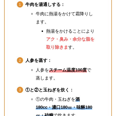
牛肉を湯通しする：
牛肉に熱湯をかけて霜降りし
ます。
熱湯をかけることにより
アク・臭み・余分な脂を
取り除きま
す。
人参を蒸す：
人参を
スチーム温度100度
で
蒸します。
①と②と玉ねぎを炊く：
①の牛肉・玉ねぎを
酒
180cc・濃口180㏄・味醂180
㏄・砂糖
で炊きます。