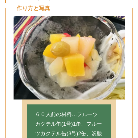
作り方と写真
６０人前の材料…フルーツ
カクテル缶(1号)1缶、フルー
ツカクテル缶(3号)2缶、炭酸