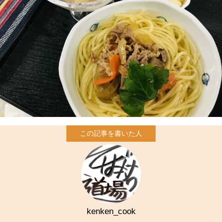
kenken_cook