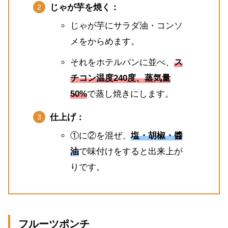
じゃが芋を焼く：
じゃが芋にサラダ油・コンソ
メをからめます。
それをホテルパンに並べ、
ス
チコン温度240度、蒸気量
50%
で蒸し焼きにします。
仕上げ：
①に②を混ぜ、
塩・胡椒・醬
油
で味付けをすると出来上が
りです。
フルーツポンチ