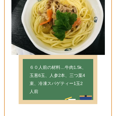
６０人前の材料…牛肉1.5k、
玉葱6玉、人参2本、三つ葉4
束、冷凍スパゲティー1玉2
人前