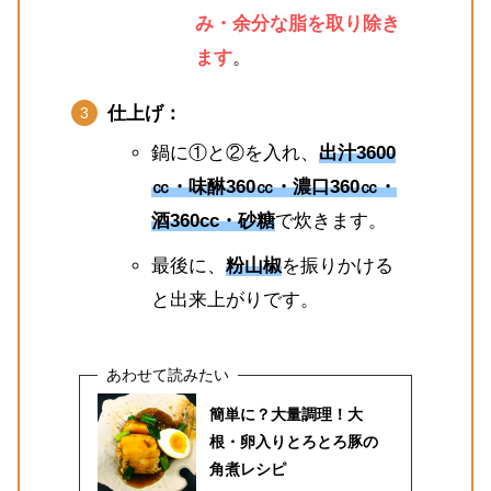
み・余分な脂を取り除き
ます
。
仕上げ：
鍋に①と②を入れ、
出汁3600
㏄・味醂360㏄・濃口360㏄・
酒360cc・砂糖
で炊きます。
最後に、
粉山椒
を振りかける
と出来上がりです。
簡単に？大量調理！大
根・卵入りとろとろ豚の
角煮レシピ