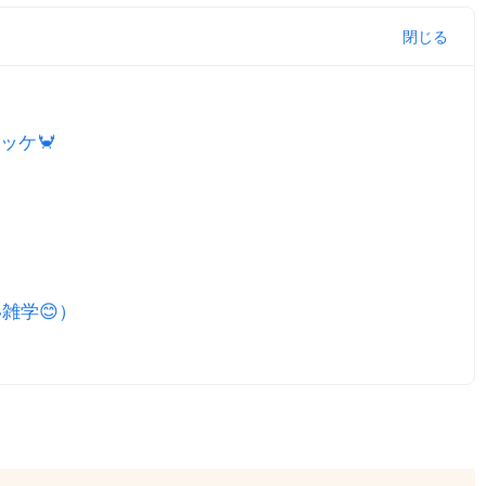
ッケ🦀
雑学😊）