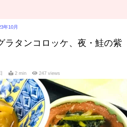
23年10月
味グラタンコロッケ、夜・鮭の紫
日
2 min
247
views