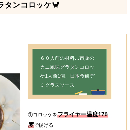
ラタンコロッケ🦀
６０人前の材料…市販の
カニ風味グラタンコロッ
ケ1人前1個、日本食研デ
ミグラスソース
フライヤー温度170
①コロッケを
度
で揚げる