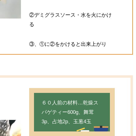
②デミグラスソース・水を火にかけ
る
③、①に②をかけると出来上がり
６０人前の材料…乾燥ス
パゲティー600g、舞茸
3p、占地2p、玉葱4玉