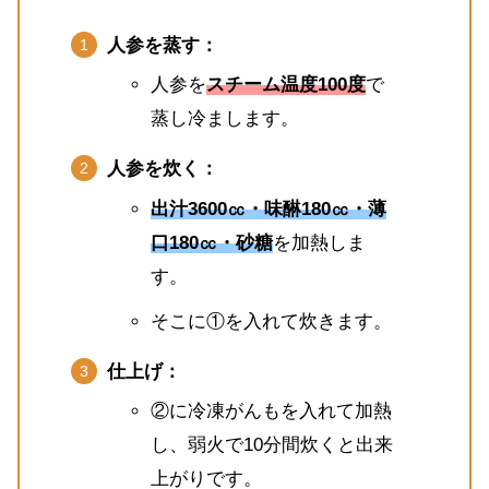
人参を蒸す：
人参を
スチーム温度100度
で
蒸し冷まします。
人参を炊く：
出汁3600㏄・味醂180㏄・薄
口180㏄・砂糖
を加熱しま
す。
そこに①を入れて炊きます。
仕上げ：
②に冷凍がんもを入れて加熱
し、弱火で10分間炊くと出来
上がりです。