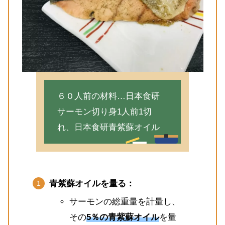
６０人前の材料…日本食研
サーモン切り身1人前1切
れ、日本食研青紫蘇オイル
青紫蘇オイルを量る：
サーモンの総重量を計量し、
その
5％の青紫蘇オイル
を量