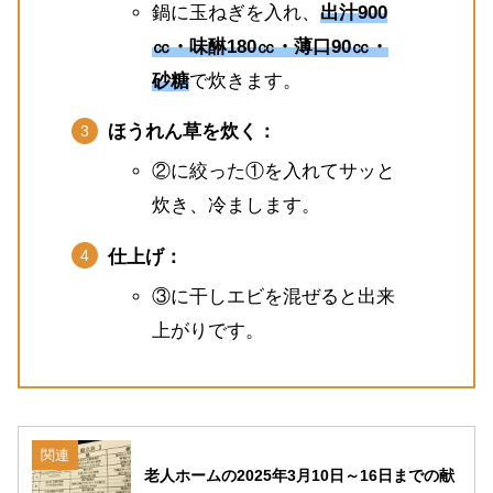
鍋に玉ねぎを入れ、
出汁900
㏄・味醂180㏄・薄口90㏄・
砂糖
で炊きます。
ほうれん草を炊く：
②に絞った①を入れてサッと
炊き、冷まします。
仕上げ：
③に干しエビを混ぜると出来
上がりです。
関連
老人ホームの2025年3月10日～16日までの献