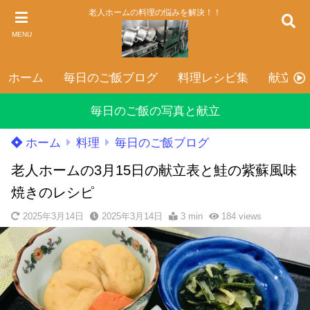
老人ホームの料理の悩みを解決！！
MENU
ホーム
毎日のご飯ブログ
料理レシピ集
献立表
毎日のご飯の写真と献立
ホーム
料理
毎日のご飯ブログ
老人ホームの3月15日の献立表と鮭の紫蘇風味
焼きのレシピ
2025年3月14日
2025年3月14日
3 min
184
views