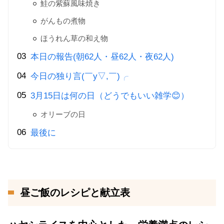
鮭の紫蘇風味焼き
がんもの煮物
ほうれん草の和え物
本日の報告(朝62人・昼62人・夜62人)
今日の独り言(￣y▽,￣)╭
3月15日は何の日（どうでもいい雑学😊）
オリーブの日
最後に
昼ご飯のレシピと献立表