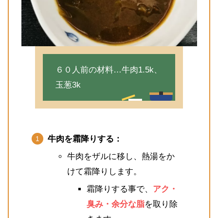
６０人前の材料…牛肉1.5k、
玉葱3k
牛肉を霜降りする：
牛肉をザルに移し、熱湯をか
けて霜降りします。
霜降りする事で、
アク・
臭み・余分な脂
を取り除