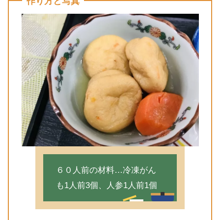
作り方と写真
６０人前の材料…冷凍がん
も1人前3個、人参1人前1個