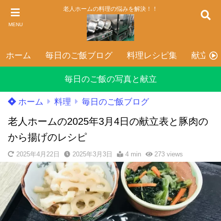
老人ホームの料理の悩みを解決！！
MENU
ホーム
毎日のご飯ブログ
料理レシピ集
献立表
毎日のご飯の写真と献立
ホーム
料理
毎日のご飯ブログ
老人ホームの2025年3月4日の献立表と豚肉の
から揚げのレシピ
2025年4月22日
2025年3月3日
4 min
273
views