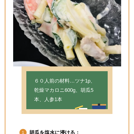
６０人前の材料…ツナ1p、
乾燥マカロニ600g、胡瓜5
本、人参1本
胡瓜を塩水に浸ける：