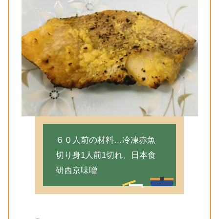
６０人前の材料…冷凍赤魚
切り身1人前1切れ、日本食
研西京味噌