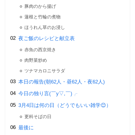
豚肉のから揚げ
蓮根と竹輪の煮物
ほうれん草のお浸し
夜ご飯のレシピと献立表
赤魚の西京焼き
肉野菜炒め
ツナマカロニサラダ
本日の報告(朝62人・昼62人・夜62人)
今日の独り言(￣y▽,￣)╭
3月4日は何の日（どうでもいい雑学😊）
更科そばの日
最後に