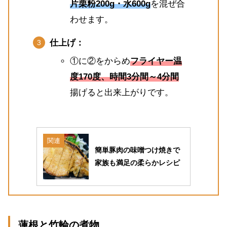
片栗粉200g・水600g
を混ぜ合
わせます。
仕上げ：
①に②をからめ
フライヤー温
度170度、時間3分間～4分間
揚げると出来上がりです。
関連
簡単豚肉の味噌つけ焼きで
家族も満足の柔らかレシピ
蓮根と竹輪の煮物