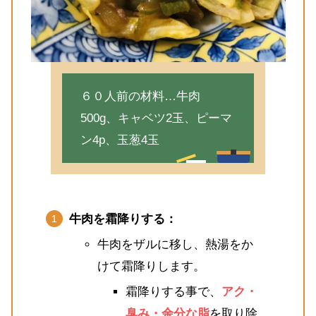
６０人前の材料…牛肉
500g、キャベツ2玉、ピーマ
ン4p、玉葱4玉
牛肉を霜降りする：
牛肉をザルに移し、熱湯をか
けて霜降りします。
霜降りする事で、
アク・
臭み・余分な脂
を取り除