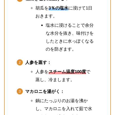
胡瓜を
3％の塩水
に浸けて1日
おきます。
塩水に浸けることで余分
な水分を抜き、味付けを
したときに水っぽくなる
のを防ぎます。
人参を蒸す：
人参を
スチーム温度100度
で
蒸し、冷まします。
マカロニを湯がく：
鍋にたっぷりのお湯を沸か
し、マカロニを入れて茹で水