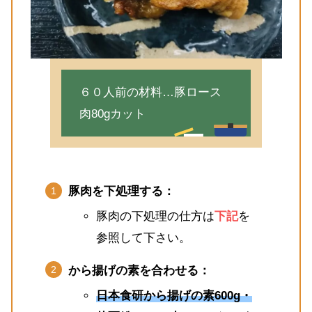
６０人前の材料…豚ロース
肉80gカット
豚肉を下処理する：
豚肉の下処理の仕方は
下記
を
参照して下さい。
から揚げの素を合わせる：
日本食研から揚げの素600g・