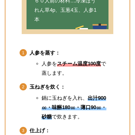
６０人前の材料…冷凍ほう
れん草4p、玉葱4玉、人参1
本
人参を蒸す：
人参を
スチーム温度100度
で
蒸します。
玉ねぎを炊く：
鍋に玉ねぎを入れ、
出汁900
㏄・味醂180㏄・薄口90㏄・
砂糖
で炊きます。
仕上げ：