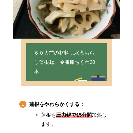
６０人前の材料…水煮ちら
し蓮根1p、冷凍棒ちくわ20
本
蓮根をやわらかくする：
蓮根を
圧力鍋で15分間
加熱し
ます。