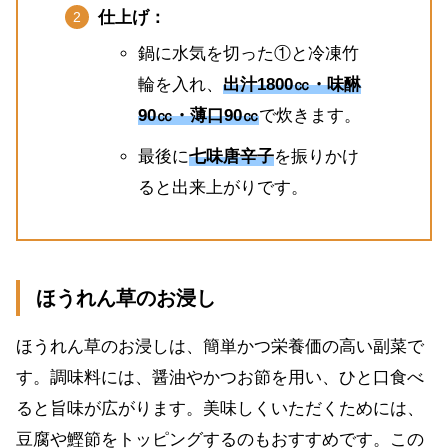
仕上げ：
鍋に水気を切った①と冷凍竹
輪を入れ、
出汁1800㏄・味醂
90㏄・薄口90㏄
で炊きます。
最後に
七味唐辛子
を振りかけ
ると出来上がりです。
ほうれん草のお浸し
ほうれん草のお浸しは、簡単かつ栄養価の高い副菜で
す。調味料には、醤油やかつお節を用い、ひと口食べ
ると旨味が広がります。美味しくいただくためには、
豆腐や鰹節をトッピングするのもおすすめです。この