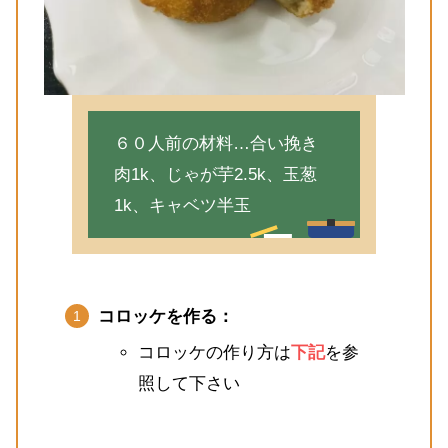
６０人前の材料…合い挽き
肉1k、じゃが芋2.5k、玉葱
1k、キャベツ半玉
コロッケを作る：
コロッケの作り方は
下記
を参
照して下さい