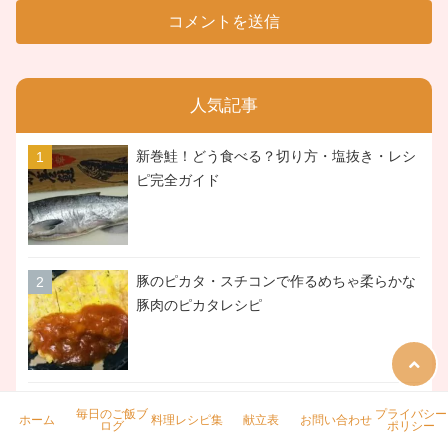
人気記事
新巻鮭！どう食べる？切り方・塩抜き・レシ
ピ完全ガイド
豚のピカタ・スチコンで作るめちゃ柔らかな
豚肉のピカタレシピ
簡単に？大量調理！大根・卵入りとろとろ豚
毎日のご飯ブ
プライバシー
ホーム
料理レシピ集
献立表
お問い合わせ
ログ
ポリシー
の角煮レシピ