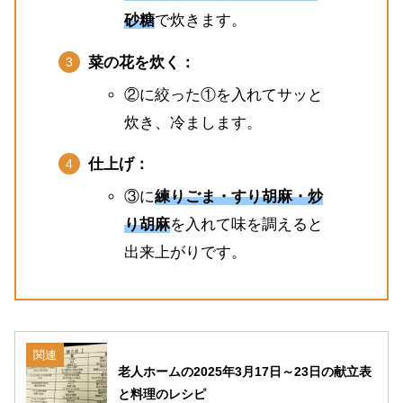
砂糖
で炊きます。
菜の花を炊く：
②に絞った①を入れてサッと
炊き、冷まします。
仕上げ：
③に
練りごま・すり胡麻・炒
り胡麻
を入れて味を調えると
出来上がりです。
関連
老人ホームの2025年3月17日～23日の献立表
と料理のレシピ