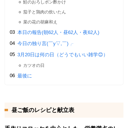
鮭のおろしポン酢かけ
茄子と鶏肉の炊いたん
菜の花の胡麻和え
本日の報告(朝62人・昼62人・夜62人)
今日の独り言(￣y▽,￣)╭
3月20日は何の日（どうでもいい雑学😊）
カツオの日
最後に
昼ご飯のレシピと献立表