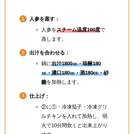
人参を蒸す：
人参を
スチーム温度100度
で
蒸します。
出汁を合わせる：
鍋に
出汁1800㏄・味醂180
㏄・濃口180㏄・酒180cc・砂
糖
を加熱します。
仕上げ：
②に①・冷凍茄子・冷凍グリ
ルチキンを入れて加熱し、弱
火で10分間炊くと出来上がり