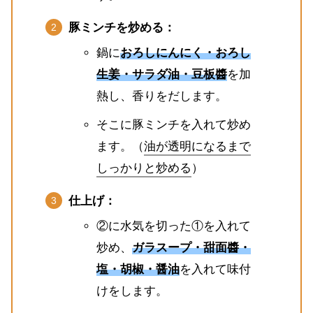
豚ミンチを炒める：
鍋に
おろしにんにく・おろし
生姜・サラダ油・豆板醬
を加
熱し、香りをだします。
そこに豚ミンチを入れて炒め
ます。（
油が透明になるまで
しっかりと炒める
）
仕上げ：
②に水気を切った①を入れて
炒め、
ガラスープ・甜面醬・
塩・胡椒・醤油
を入れて味付
けをします。