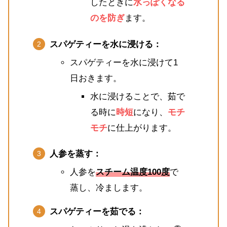
したときに
水っぽくなる
のを防ぎ
ます。
スパゲティーを水に浸ける：
スパゲティーを水に浸けて1
日おきます。
水に浸けることで、茹で
る時に
時短
になり、
モチ
モチ
に仕上がります。
人参を蒸す：
人参を
スチーム温度100度
で
蒸し、冷まします。
スパゲティーを茹でる：