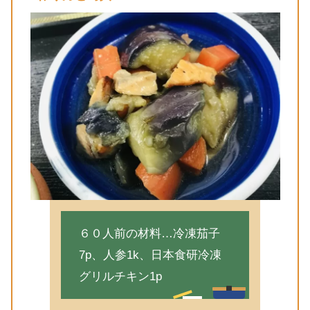
６０人前の材料…冷凍茄子
7p、人参1k、日本食研冷凍
グリルチキン1p