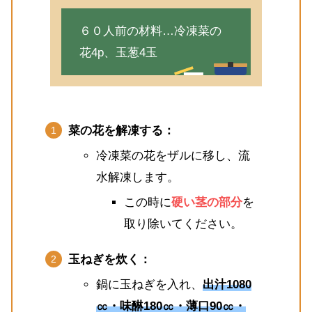
６０人前の材料…冷凍菜の
花4p、玉葱4玉
菜の花を解凍する：
冷凍菜の花をザルに移し、流
水解凍します。
この時に
硬い茎の部分
を
取り除いてください。
玉ねぎを炊く：
鍋に玉ねぎを入れ、
出汁1080
㏄・味醂180㏄・薄口90㏄・