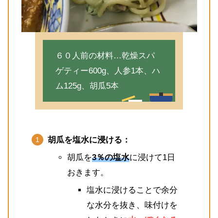
６０人前の材料…乾燥スパ
ゲティー600g、人参1本、ハ
ム125g、胡瓜5本
胡瓜を塩水に浸ける：
胡瓜を
3％の塩水
に浸けて1日
おきます。
塩水に浸けることで余分
な水分を抜き、味付けを