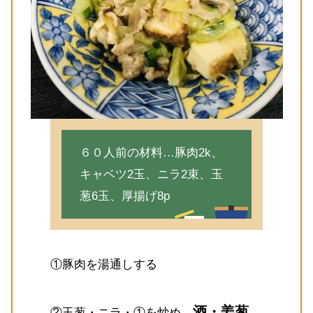
６０人前の材料…豚肉2k、
キャベツ2玉、ニラ2束、玉
葱6玉、厚揚げ8p
①豚肉を湯通しする
酒・姜葱
②玉葱・ニラ・①を炒め、