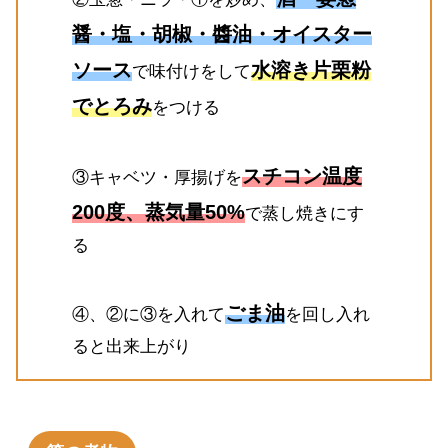
醤・塩・胡椒・醬油・オイスター
ソース
水溶き片栗粉
で味付けをして
でとろみ
をつける
スチコン温度
③キャベツ・厚揚げを
200度、蒸気量50%
で蒸し焼きにす
る
ごま油
④、②に③を入れて
を回し入れ
ると出来上がり