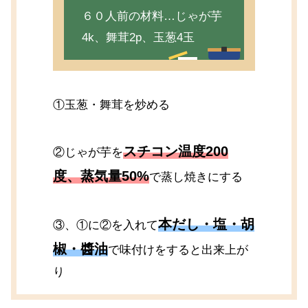
６０人前の材料…じゃが芋
4k、舞茸2p、玉葱4玉
①玉葱・舞茸を炒める
スチコン温度200
②じゃが芋を
度、蒸気量50%
で蒸し焼きにする
本だし・塩・胡
③、①に②を入れて
椒・醬油
で味付けをすると出来上が
り