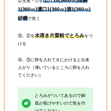
出汁10(3600㏄)味醂
②玉葱・①を
1(360㏄)濃口1(360㏄)酒1(360㏄)
砂糖
で炊く
水溶き片栗粉でとろみ
③、②を
をつ
ける
④、③に卵を入れて火にかけると出来
上がり（沸いているところに卵を入れ
てください）
とろみがついてあるので鍋
底が焦げやすいので気を付
けてください