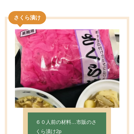
さくら漬け
６０人前の材料…市販のさ
くら漬け2p