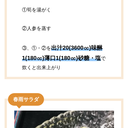
①筍を湯がく
②人参を蒸す
出汁20(3600㏄)味醂
③、①・②を
1(180㏄)薄口1(180㏄)砂糖・塩
で
炊くと出来上がり
春雨サラダ