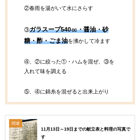
②春雨を湯がいて水にさらす
ガラスープ540㏄・醤油・砂
③
糖・酢・ごま油
を沸かして冷ます
④、②に絞った①・ハムを混ぜ、③を
入れて味を調える
⑤、④に錦糸を混ぜると出来上がり
関連
11月13日～19日までの献立表と料理の写真で
す