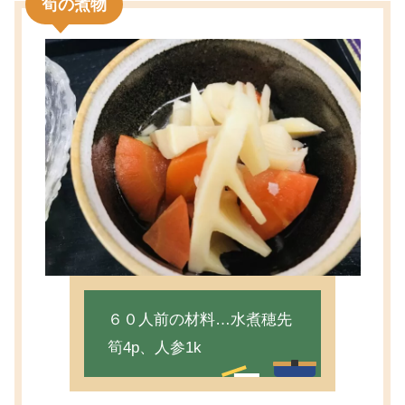
筍の煮物
６０人前の材料…水煮穂先
筍4p、人参1k