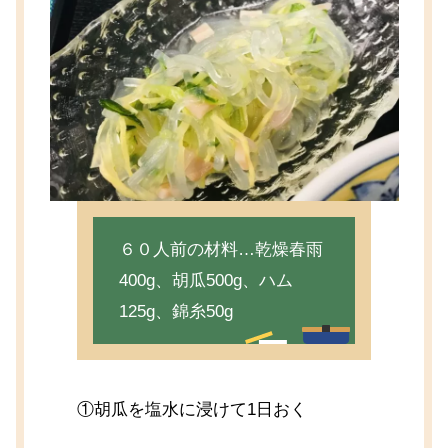
６０人前の材料…乾燥春雨
400g、胡瓜500g、ハム
125g、錦糸50g
①胡瓜を塩水に浸けて1日おく