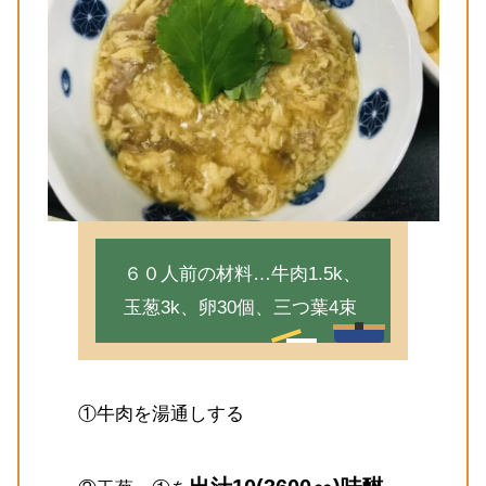
６０人前の材料…牛肉1.5k、
玉葱3k、卵30個、三つ葉4束
①牛肉を湯通しする