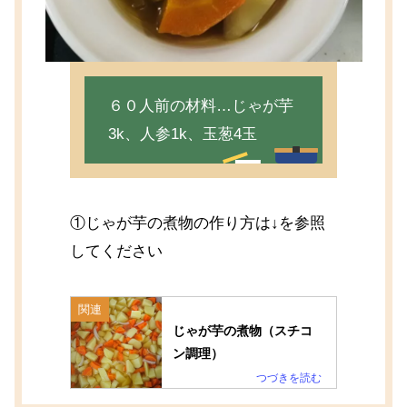
６０人前の材料…じゃが芋
3k、人参1k、玉葱4玉
①じゃが芋の煮物の作り方は↓を参照
してください
関連
じゃが芋の煮物（スチコ
ン調理）