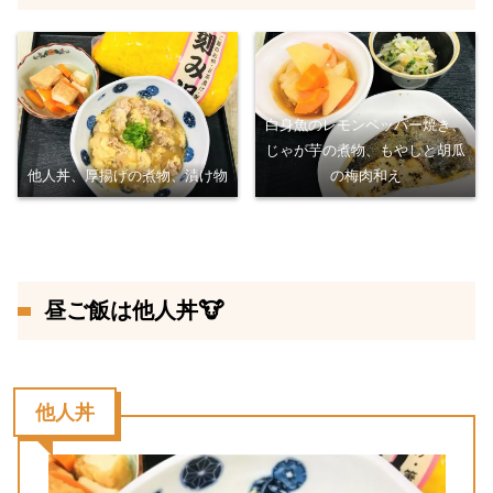
白身魚のレモンペッパー焼き、
じゃが芋の煮物、もやしと胡瓜
他人丼、厚揚げの煮物、漬け物
の梅肉和え
昼ご飯は他人丼🐮
他人丼