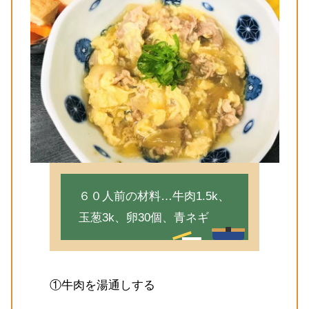
６０人前の材料…牛肉1.5k、
玉葱3k、卵30個、青ネギ
①牛肉を湯通しする