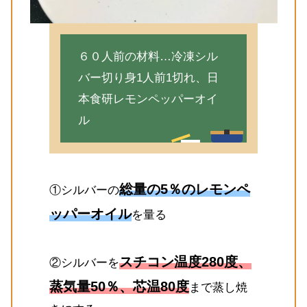
６０人前の材料…冷凍シル
バー切り身1人前1切れ、日
本食研レモンペッパーオイ
ル
総量の5％のレモンペ
①シルバーの
ッパーオイル
を量る
スチコン温度280度、
②シルバーを
蒸気量50％、芯温80度
まで蒸し焼