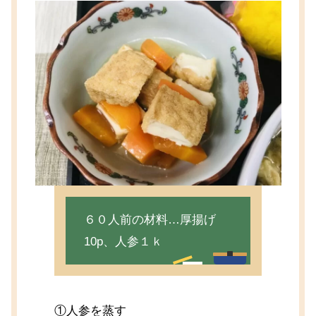
６０人前の材料…厚揚げ
10p、人参１ｋ
①人参を蒸す