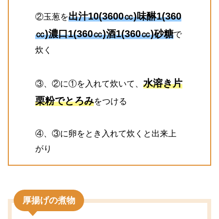
出汁10(3600㏄)味醂1(360
②玉葱を
㏄)濃口1(360㏄)酒1(360㏄)砂糖
で
炊く
水溶き片
③、②に①を入れて炊いて、
栗粉でとろみ
をつける
④、③に卵をとき入れて炊くと出来上
がり
厚揚げの煮物