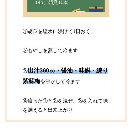
14p、胡瓜10本
①胡瓜を塩水に浸けて1日おく
②もやしを蒸して冷ます
出汁360㏄・醤油・味醂・練り
③
紫蘇梅
を沸かして冷ます
④絞った①と②を混ぜ、③を入れて味
を調えると出来上がり