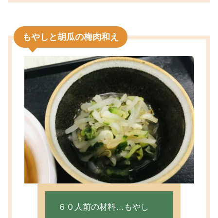
もやしと胡瓜の梅肉和え
６０人前の材料…もやし