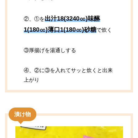
出汁18(3240㏄)味醂
②、①を
1(180㏄)薄口1(180㏄)砂糖
で炊く
③厚揚げを湯通しする
④、②に③を入れてサッと炊くと出来
上がり
漬け物