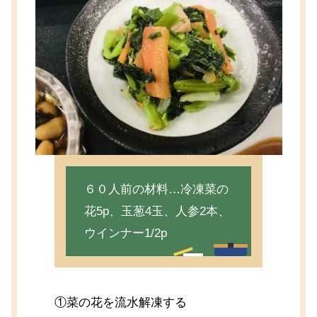
６０人前の材料…冷凍菜の
花5p、玉葱4玉、人参2本、
ウインナー1/2p
①菜の花を流水解凍する