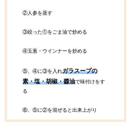
②人参を蒸す
③絞った①をごま油で炒める
④玉葱・ウインナーを炒める
ガラスープの
⑤、④に③を入れ
素・塩・胡椒・醬油
で味付けをす
る
⑥、⑤に②を混ぜると出来上がり