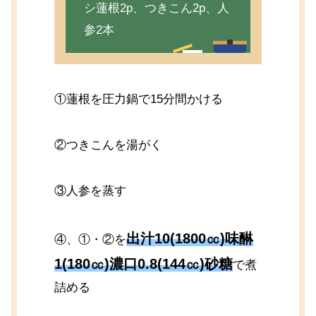
シ蓮根2p、つきこん2p、人
参2本
①蓮根を圧力鍋で15分間かける
②つきこんを湯がく
③人参を蒸す
出汁10(1800㏄)味醂
④、①・②を
1(180㏄)濃口0.8(144㏄)砂糖
で煮
詰める