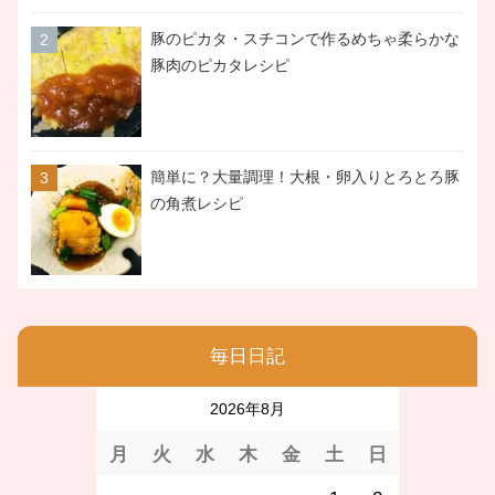
豚のピカタ・スチコンで作るめちゃ柔らかな
豚肉のピカタレシピ
簡単に？大量調理！大根・卵入りとろとろ豚
の角煮レシピ
毎日日記
2026年8月
月
火
水
木
金
土
日