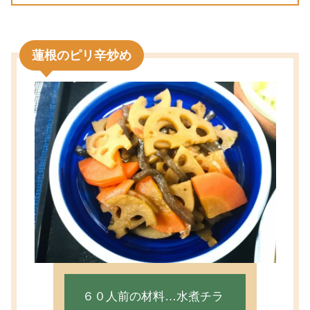
蓮根のピリ辛炒め
６０人前の材料…水煮チラ