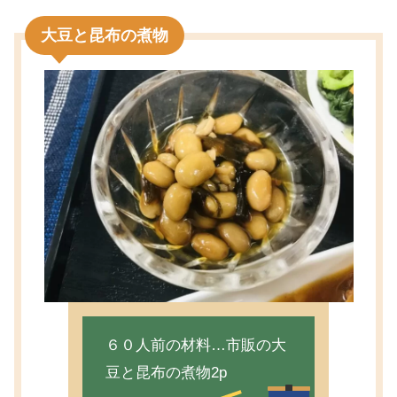
大豆と昆布の煮物
６０人前の材料…市販の大
豆と昆布の煮物2p