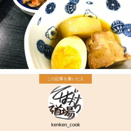
kenken_cook