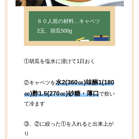
６０人前の材料…キャベツ
2玉、胡瓜500g
①胡瓜を塩水に浸けて1日おく
水2(360㏄)味醂1(180
②キャベツを
㏄)酢1.5(270㏄)砂糖・薄口
で炊い
て冷ます
③、②に絞った①を入れると出来上が
り