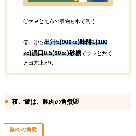
①大豆と昆布の煮物を水で洗う
出汁5(900㏄)味醂1(180
②、①を
㏄)濃口0.5(90㏄)砂糖
でサッと炊く
と出来上がり
夜ご飯は、豚肉の角煮🐷
豚肉の角煮