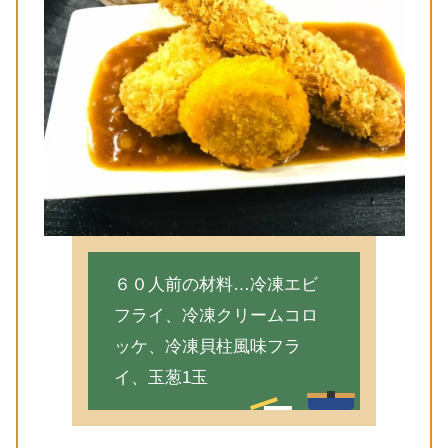
６０人前の材料…冷凍エビ
フライ、冷凍クリームコロ
ッケ、冷凍貝柱風味フラ
イ、玉葱1玉