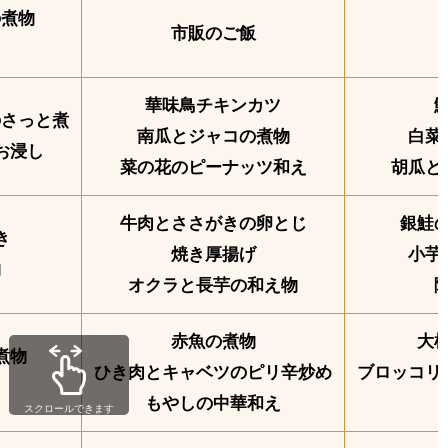
の煮物
市販のご飯
華味鳥チキンカツ
のさっと煮
南瓜とジャコの煮物
白菜
お浸し
菜の花のピーナッツ和え
胡瓜と
牛肉とささがきの卵とじ
銀鮭
き
焼き厚揚げ
小芋
物
オクラと長芋の和え物
赤魚の煮物
大
煮物
ひき肉とキャベツのピリ辛炒め
ブロッコリ
もやしの中華和え
スクロールできます