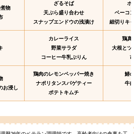
ざるそば
ホ
の煮物
天ぷら盛り合わせ
ベーコ
布
スナップエンドウの浅漬け
細切りキ
カレーライス
鶏真
キ
野菜サラダ
大根とツ
コーヒー牛乳ぷりん
鶏肉のレモンペッパー焼き
鰆
物
ナポリタンスパゲティー
牛
のお浸し
ポテトキムチ
料理歴26年のベテラン調理師です。高齢者向けの食事を工