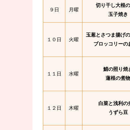
切り干し大根
９日
月曜
玉子焼き
玉葱とさつま揚げ
１０日
火曜
ブロッコリーの
鯖の照り焼
１１日
水曜
蓮根の煮
白菜と浅利の
１２日
木曜
うずら豆