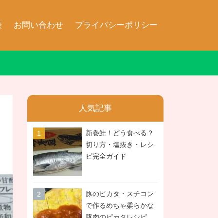
表
お問い合わせ
プライバシーポリシー
人気記事
新巻鮭！どう食べる？
切り方・塩抜き・レシ
ピ完全ガイド
豚のピカタ・スチコン
で作るめちゃ柔らかな
豚肉のピカタレシピ