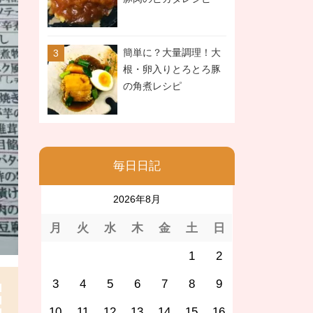
簡単に？大量調理！大
根・卵入りとろとろ豚
の角煮レシピ
毎日日記
2026年8月
月
火
水
木
金
土
日
1
2
3
4
5
6
7
8
9
10
11
12
13
14
15
16