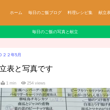
ホーム
毎日のご飯ブログ
料理レシピ集
献立
毎日のご飯の写真と献立
０２２年5月
献立表と写真です
1 min
254
views