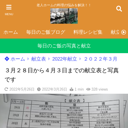
老人ホームの料理の悩みを解決！！
MENU
ホーム
毎日のご飯ブログ
料理レシピ集
献立表
毎日のご飯の写真と献立
ホーム
献立表
2022年献立
２０２２年３月
３月２８日から４月３日までの献立表と写真
です
2022年5月26日
2022年3月26日
1 min
328
views