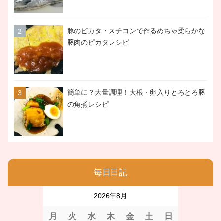
豚のピカタ・スチコンで作るめちゃ柔らかな
豚肉のピカタレシピ
簡単に？大量調理！大根・卵入りとろとろ豚
の角煮レシピ
毎日日記
2026年8月
月
火
水
木
金
土
日