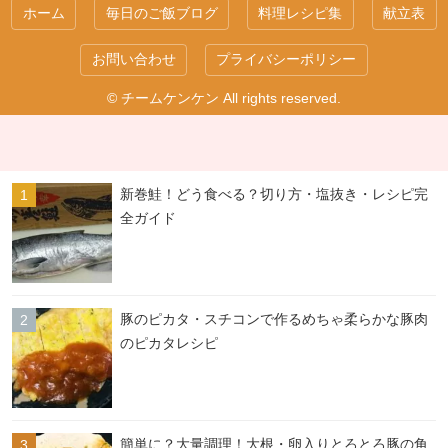
ホーム
毎日のご飯ブログ
料理レシピ集
献立表
お問い合わせ
プライバシーポリシー
© チームケンケン All rights reserved.
新巻鮭！どう食べる？切り方・塩抜き・レシピ完
全ガイド
豚のピカタ・スチコンで作るめちゃ柔らかな豚肉
のピカタレシピ
簡単に？大量調理！大根・卵入りとろとろ豚の角