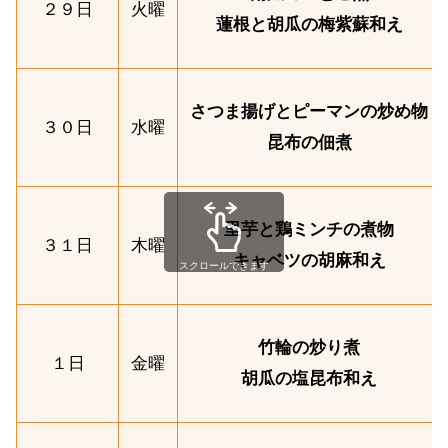
２９日
火曜
蓮根と胡瓜の梅紫蘇和え
さつま揚げとピーマンの炒め物
３０日
水曜
昆布の佃煮
里芋と鶏ミンチの煮物
３１日
木曜
キャベツの胡麻和え
スクロールできます
竹輪の炒り煮
１日
金曜
胡瓜の塩昆布和え