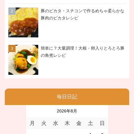
豚のピカタ・スチコンで作るめちゃ柔らかな
豚肉のピカタレシピ
簡単に？大量調理！大根・卵入りとろとろ豚
の角煮レシピ
毎日日記
2026年8月
月
火
水
木
金
土
日