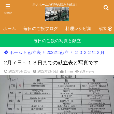
老人ホームの料理の悩みを解決！！
MENU
ホーム
毎日のご飯ブログ
料理レシピ集
献立表
毎日のご飯の写真と献立
ホーム
献立表
2022年献立
２０２２年２月
2月７日～１３日までの献立表と写真です
2022年5月26日
2022年2月5日
1 min
289
views