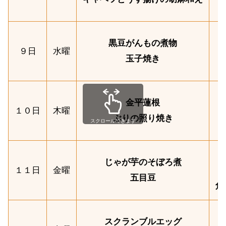
黒豆がんもの煮物
９日
水曜
玉子焼き
金平蓮根
１０日
木曜
ぶりの照り焼き
スクロールできます
じゃが芋のそぼろ煮
１１日
金曜
五目豆
角
スクランブルエッグ