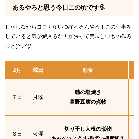
あるやろと思う今日この頃です💦
しかしながらコロナがいつ終わるんやろ！この仕事を
していると気が滅入るな！頑張って美味しいもの作ろ
っと(^▽^)/
2月
曜日
朝食
鯖の塩焼き
７日
月曜
高野豆腐の煮物
切り干し大根の煮物
８日
火曜
キャベツとうす揚げの胡麻和え