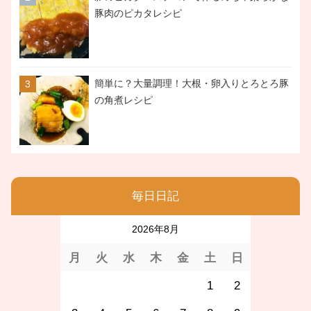
豚肉のピカタレシピ
簡単に？大量調理！大根・卵入りとろとろ豚
の角煮レシピ
毎日日記
2026年8月
月
火
水
木
金
土
日
1
2