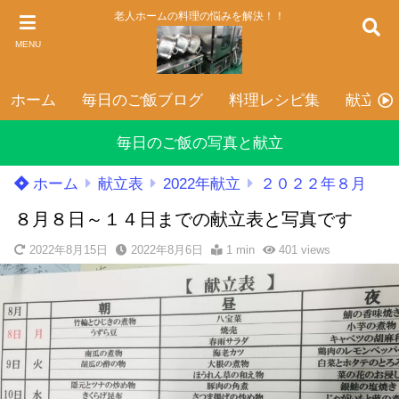
老人ホームの料理の悩みを解決！！
MENU
ホーム
毎日のご飯ブログ
料理レシピ集
献立表
毎日のご飯の写真と献立
ホーム
献立表
2022年献立
２０２２年８月
８月８日～１４日までの献立表と写真です
2022年8月15日
2022年8月6日
1 min
401
views