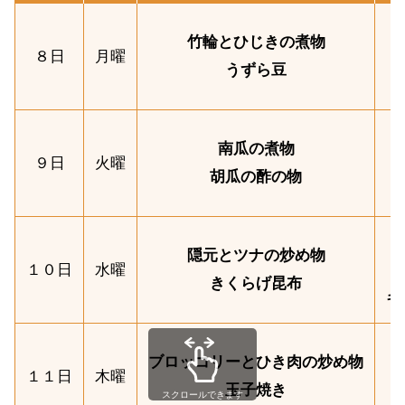
竹輪とひじきの煮物
８日
月曜
うずら豆
南瓜の煮物
９日
火曜
胡瓜の酢の物
隠元とツナの炒め物
１０日
水曜
きくらげ昆布
キ
ブロッコリーとひき肉の炒め物
１１日
木曜
玉子焼き
スクロールできます