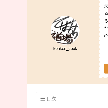
(
kenken_cook
目次