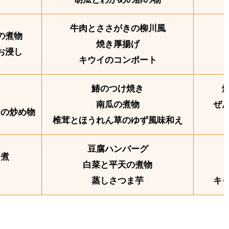
牛肉とささがきの柳川風
の煮物
焼き厚揚げ
お浸し
キウイのコンポート
鰆のつけ焼き
南瓜の煮物
ぜ
ンの炒め物
椎茸とほうれん草のゆず風味和え
豆腐ハンバーグ
ろ煮
白菜と平天の煮物
蒸しさつま芋
キ