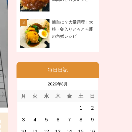
簡単に？大量調理！大
根・卵入りとろとろ豚
の角煮レシピ
毎日日記
2026年8月
月
火
水
木
金
土
日
1
2
3
4
5
6
7
8
9
10
11
12
13
14
15
16