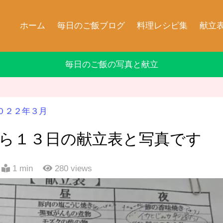
ホーム
毎日のご飯ブログ
料理レシピ集
献立
毎日のご飯の写真と献立
０２２年３月
から１３日の献立表と写真です
1 min
280
views