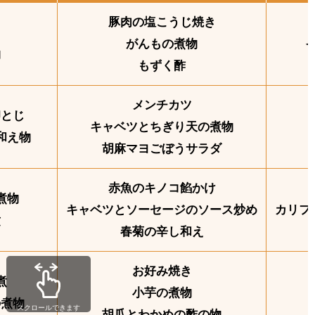
豚肉の塩こうじ焼き
き
がんもの煮物
物
もずく酢
メンチカツ
卵とじ
キャベツとちぎり天の煮物
和え物
胡麻マヨごぼうサラダ
赤魚のキノコ餡かけ
煮物
キャベツとソーセージのソース炒め
カリフ
煮
春菊の辛し和え
お好み焼き
煮
小芋の煮物
の煮物
スクロールできます
胡瓜とわかめの酢の物