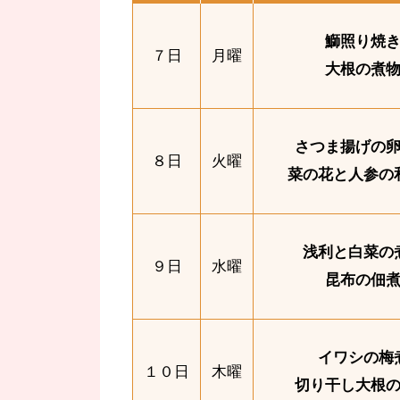
鰤照り焼
７日
月曜
大根の煮
さつま揚げの
８日
火曜
菜の花と人参の
浅利と白菜の
９日
水曜
昆布の佃
イワシの梅
１０日
木曜
切り干し大根