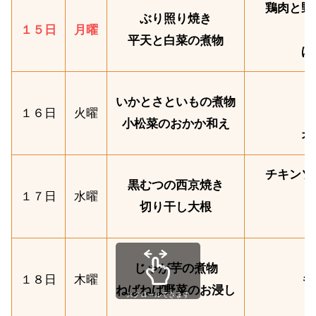
鶏肉と野
ぶり照り焼き
１５日
月曜
平天と白菜の煮物
ほ
いかとさといもの煮物
１６日
火曜
小松菜のおかか和え
オ
チキンソ
黒むつの西京焼き
１７日
水曜
切り干し大根
じゃが芋の煮物
１８日
木曜
も
ねばねば野菜のお浸し
スクロールできます