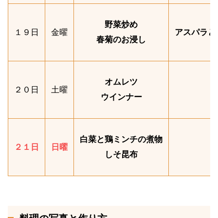
野菜炒め
１９日
金曜
アスパラと
春菊のお浸し
オムレツ
２０日
土曜
ウインナー
白菜と鶏ミンチの煮物
２１日
日曜
しそ昆布