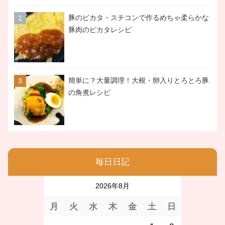
豚のピカタ・スチコンで作るめちゃ柔らかな
豚肉のピカタレシピ
簡単に？大量調理！大根・卵入りとろとろ豚
の角煮レシピ
毎日日記
2026年8月
月
火
水
木
金
土
日