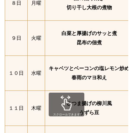
８日
月曜
切り干し大根の煮物
白菜と厚揚げのサッと煮
９日
火曜
昆布の佃煮
キャベツとベーコンの塩レモン炒め
１０日
水曜
春雨のマヨ和え
さつま揚げの柳川風
１１日
木曜
うずら豆
スクロールできます