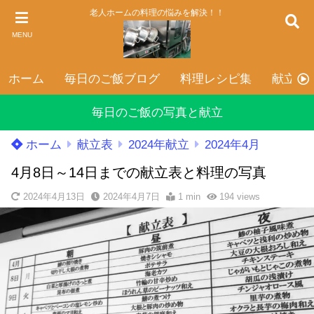
老人ホームの料理の悩みを解決！！
MENU
ホーム
毎日のご飯ブログ
料理レシピ集
献立表
毎日のご飯の写真と献立
ホーム
献立表
2024年献立
2024年4月
4月8日～14日までの献立表と料理の写真
2024年4月13日
2024年4月7日
1 min
194
views