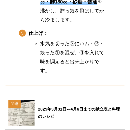
㏄・酢180㏄・砂糖・醤油
を
沸かし、酢っ気を飛ばしてか
ら冷まします。
仕上げ：
水気を切った③にハム・②・
絞った①を混ぜ、④を入れて
味を調えると出来上がりで
す。
関連
2025年3月31日～4月6日までの献立表と料理
のレシピ