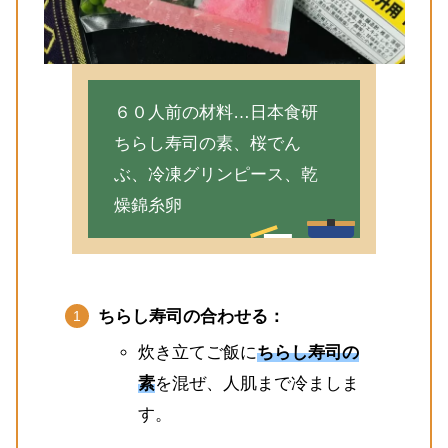
６０人前の材料…日本食研
ちらし寿司の素、桜でん
ぶ、冷凍グリンピース、乾
燥錦糸卵
ちらし寿司の合わせる：
炊き立てご飯に
ちらし寿司の
素
を混ぜ、人肌まで冷ましま
す。