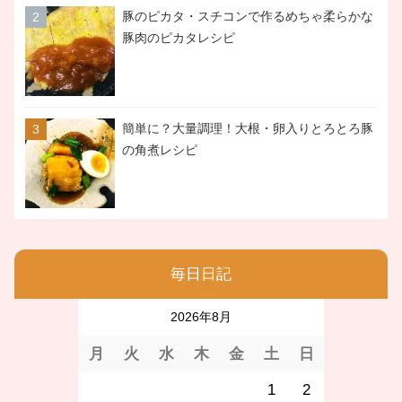
豚のピカタ・スチコンで作るめちゃ柔らかな
豚肉のピカタレシピ
簡単に？大量調理！大根・卵入りとろとろ豚
の角煮レシピ
毎日日記
2026年8月
月
火
水
木
金
土
日
1
2