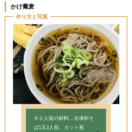
かけ蕎麦
作り方と写真
６０人前の材料…冷凍和そ
ば1玉2人前、カット葱