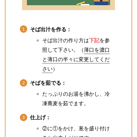
そば出汁を作る：
そば出汁の作り方は
下記
を参
照して下さい。（
薄口を濃口
と薄口の半々に変更してくだ
さい
）
そばを茹でる：
たっぷりのお湯を沸かし、冷
凍蕎麦を茹でます。
仕上げ：
②に①をかけ、葱を盛り付け