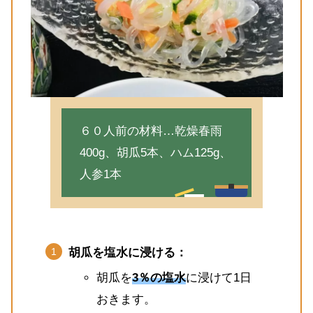
６０人前の材料…乾燥春雨
400g、胡瓜5本、ハム125g、
人参1本
胡瓜を塩水に浸ける：
胡瓜を
3％の塩水
に浸けて1日
おきます。