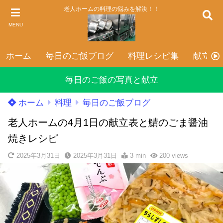
老人ホームの料理の悩みを解決！！
MENU
ホーム
毎日のご飯ブログ
料理レシピ集
献立表
毎日のご飯の写真と献立
ホーム
料理
毎日のご飯ブログ
老人ホームの4月1日の献立表と鯖のごま醤油
焼きレシピ
2025年3月31日
2025年3月31日
3 min
200
views