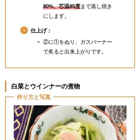
80%、芯温85度
まで蒸し焼き
にします。
仕上げ：
②に①をぬり、ガスバーナー
で炙ると出来上がりです。
白菜とウインナーの煮物
作り方と写真