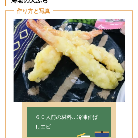
海老の天ぷら
作り方と写真
６０人前の材料…冷凍伸ば
しエビ