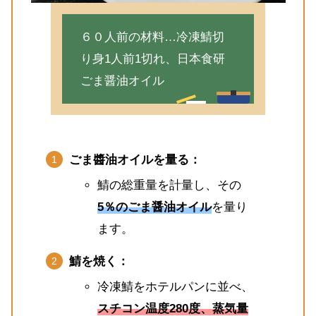
６０人前の材料…冷凍鯖切
り身1人前1切れ、日本食研
ごま醤油オイル
ごま醬油オイルを量る：
鯖の総重量を計量し、その
5％のごま醤油オイル
を量り
ます。
鯖を焼く：
冷凍鯖をホテルパンに並べ、
スチコン温度280度、蒸気量