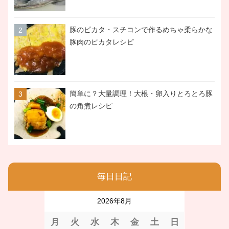
豚のピカタ・スチコンで作るめちゃ柔らかな
豚肉のピカタレシピ
簡単に？大量調理！大根・卵入りとろとろ豚
の角煮レシピ
毎日日記
2026年8月
月
火
水
木
金
土
日