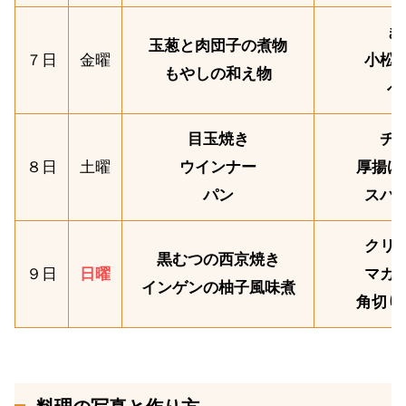
き
玉葱と肉団子の煮物
７日
金曜
小松
もやしの和え物
べ
目玉焼き
チ
８日
土曜
ウインナー
厚揚げ
パン
スパ
クリ
黒むつの西京焼き
９日
日曜
マカ
インゲンの柚子風味煮
角切り