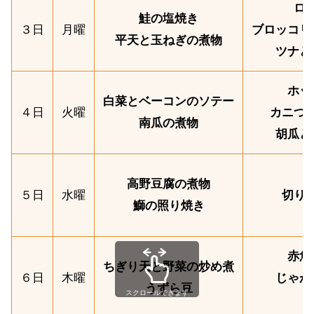
ロ
鮭の塩焼き
３日
月曜
ブロッコリ
平天と玉ねぎの煮物
ツナと
ホッ
白菜とベーコンのソテー
４日
火曜
カニつ
南瓜の煮物
胡瓜と
高野豆腐の煮物
５日
水曜
切り
鰤の照り焼き
赤魚
ちぎり天と野菜の炒め煮
６日
木曜
じゃが
うずら豆
スクロールできます