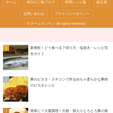
ホーム
毎日のご飯ブログ
料理レシピ集
献立表
お問い合わせ
プライバシーポリシー
© チームケンケン All rights reserved.
新巻鮭！どう食べる？切り方・塩抜き・レシピ完
全ガイド
豚のピカタ・スチコンで作るめちゃ柔らかな豚肉
のピカタレシピ
簡単に？大量調理！大根・卵入りとろとろ豚の角