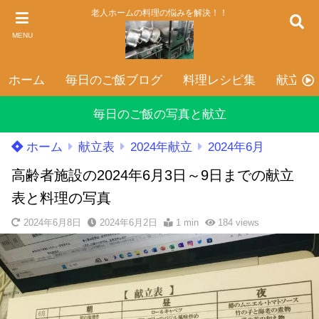
老人ホームの料理の悩みを解決！！
MENU
ホーム
毎日のご飯ブログ
料理レシピ集
献立表
毎日のご飯の写真と献立
ホーム
献立表
2024年献立
2024年6月
高齢者施設の2024年6月3日～9日までの献立
表と料理の写真
2024年6月8日
2024年6月2日
1 min
184
views