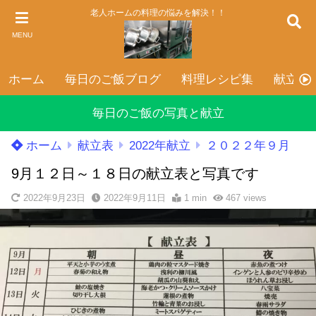
老人ホームの料理の悩みを解決！！
MENU
ホーム
毎日のご飯ブログ
料理レシピ集
献立表
毎日のご飯の写真と献立
ホーム
献立表
2022年献立
２０２２年９月
9月１２日～１８日の献立表と写真です
2022年9月23日
2022年9月11日
1 min
467
views