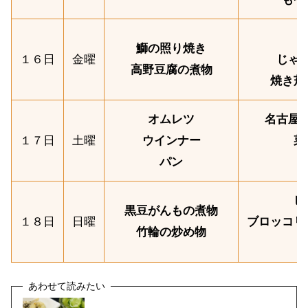
鰤の照り焼き
１６日
金曜
じゃ
高野豆腐の煮物
焼き茄
オムレツ
名古屋
１７日
土曜
ウインナー
菜
パン
ビ
黒豆がんもの煮物
１８日
日曜
ブロッコリ
竹輪の炒め物