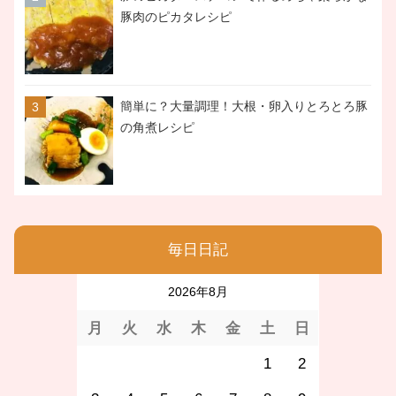
豚肉のピカタレシピ
簡単に？大量調理！大根・卵入りとろとろ豚
の角煮レシピ
毎日日記
2026年8月
月
火
水
木
金
土
日
1
2