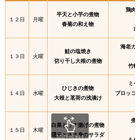
鶏肉
平天と小芋の煮物
１２日
月曜
春菊の和え物
胡
海老カ
鮭の塩焼き
１３日
火曜
切り干し大根の煮物
竹輪
ミー
ひじきの煮物
１４日
水曜
ブロッコ
大根と茗荷の浅漬け
煮
白菜とうす揚げの煮物
１５日
木曜
隠元とささ身のサラダ
スクロールできます
もや