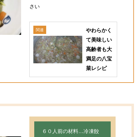
さい
関連
やわらかく
て美味しい
高齢者も大
満足の八宝
菜レシピ
６０人前の材料…冷凍餃