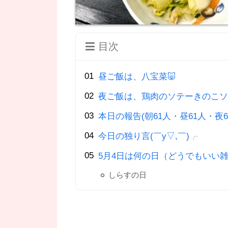
目次
昼ご飯は、八宝菜🐷
夜ご飯は、鶏肉のソテーきのこソ
本日の報告(朝61人・昼61人・夜6
今日の独り言(￣y▽,￣)╭
5月4日は何の日（どうでもいい雑
しらすの日