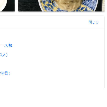
ース🐔
1人)
学😊）