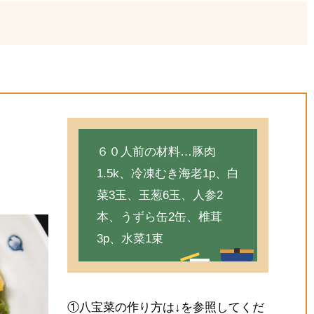
６０人前の材料…豚肉
1.5k、冷凍むき海老1p、白
菜3玉、玉葱6玉、人参2
本、うずら缶2缶、椎茸
3p、水菜1束
①八宝菜の作り方は↓を参照してくだ