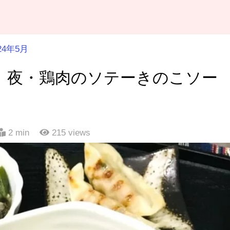
24年5月
菜、夜・鶏肉のソテーきのこソー
2 min
215
views