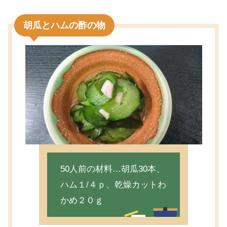
胡瓜とハムの酢の物
50人前の材料…胡瓜30本、
ハム１/４ｐ、乾燥カットわ
かめ２０ｇ