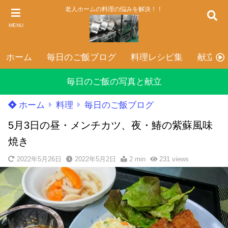
老人ホームの料理の悩みを解決！！
MENU
ホーム
毎日のご飯ブログ
料理レシピ集
献立表
毎日のご飯の写真と献立
ホーム
料理
毎日のご飯ブログ
5月3日の昼・メンチカツ、夜・鰆の紫蘇風味
焼き
2022年5月26日
2022年5月2日
2 min
231
views