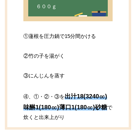
６００ｇ
①蓮根を圧力鍋で15分間かける
②竹の子を湯がく
③にんじんを蒸す
出汁18(3240㏄)
④、①・②・③を
味醂1(180㏄)薄口1(180㏄)砂糖
で
炊くと出来上がり