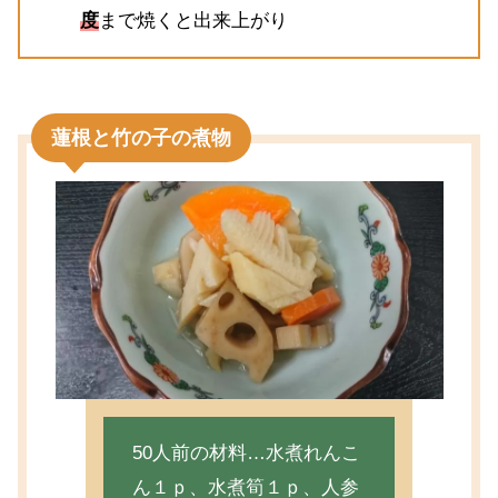
度
まで焼くと出来上がり
蓮根と竹の子の煮物
50人前の材料…水煮れんこ
ん１ｐ、水煮筍１ｐ、人参