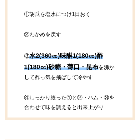
①胡瓜を塩水につけ1日おく
②わかめを戻す
水2(360㏄)味醂1(180㏄)酢
③
1(180㏄)砂糖・薄口・昆布
を沸か
して酢っ気を飛ばして冷やす
④しっかり絞った①と②・ハム・③を
合わせて味を調えると出来上がり