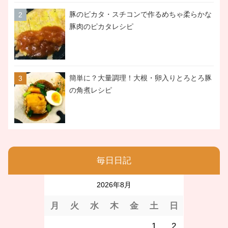
豚のピカタ・スチコンで作るめちゃ柔らかな
豚肉のピカタレシピ
簡単に？大量調理！大根・卵入りとろとろ豚
の角煮レシピ
毎日日記
2026年8月
月
火
水
木
金
土
日
1
2