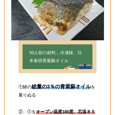
50人前の材料…冷凍鰆、日
本食研青紫蘇オイル
総量の3％の青紫蘇オイル
①鰆の
を
量りぬる
②、①を
オーブン
温度180度、芯温８５