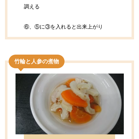
調える
⑥、⑤に③を入れると出来上がり
竹輪と人参の煮物