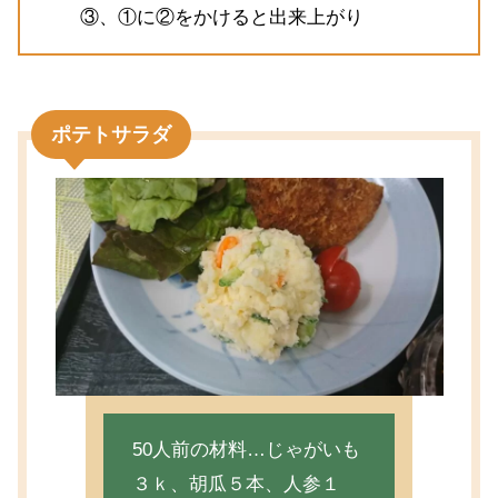
③、①に②をかけると出来上がり
ポテトサラダ
50人前の材料…じゃがいも
３ｋ、胡瓜５本、人参１