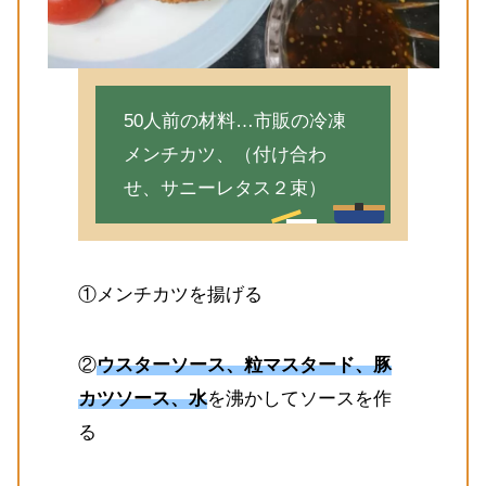
50人前の材料…市販の冷凍
メンチカツ、（付け合わ
せ、サニーレタス２束）
①メンチカツを揚げる
②
ウスターソース、粒マスタード、豚
カツソース、水
を沸かしてソースを作
る