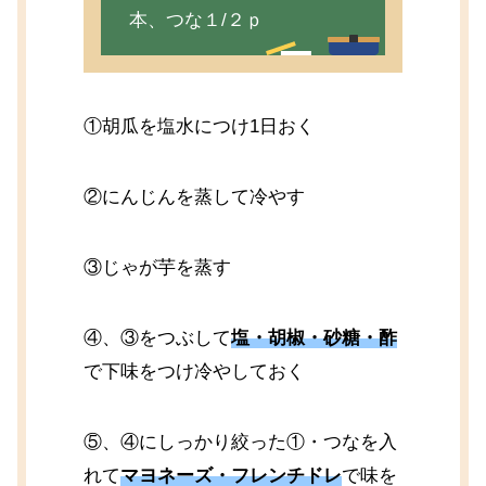
本、つな１/２ｐ
①胡瓜を塩水につけ1日おく
②にんじんを蒸して冷やす
③じゃが芋を蒸す
④、③をつぶして
塩・胡椒・砂糖・酢
で下味をつけ冷やしておく
⑤、④にしっかり絞った①・つなを入
れて
マヨネーズ・フレンチドレ
で味を