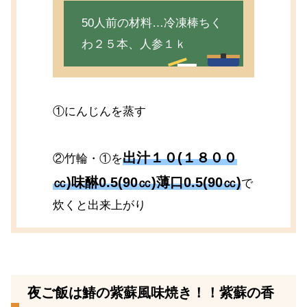
50人前の材料…冷凍棒ちく
わ２５本、人参１ｋ
①にんじんを蒸す
出汁１０(１８００
②竹輪・①を
㏄)味醂0.5(90㏄)薄口0.5(90㏄)
で
炊くと出来上がり
夜ご飯は鰆の紫蘇風味焼き！！紫蘇の香