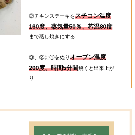
スチコン温度
②チキンステーキを
160度、蒸気量50％、芯温80度
まで蒸し焼きにする
オーブン温度
③、②に①をぬり
200度、時間5分間
焼くと出来上が
り