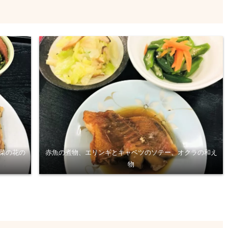
菜の花の
赤魚の煮物、エリンギとキャベツのソテー、オクラの和え
物