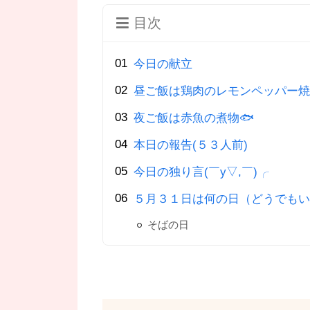
目次
今日の献立
昼ご飯は鶏肉のレモンペッパー焼
夜ご飯は赤魚の煮物🐟
本日の報告(５３人前)
今日の独り言(￣y▽,￣)╭
５月３１日は何の日（どうでもい
そばの日