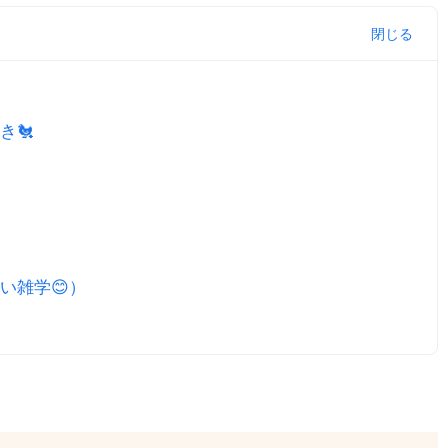
き🐔
い雑学😊）