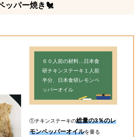
ペッパー焼き🐔
６０人前の材料…日本食
研チキンステーキ１人前
半分、日本食研レモンペ
ッパーオイル
総量の3％のレ
①チキンステーキの
モンペッパーオイル
を量る