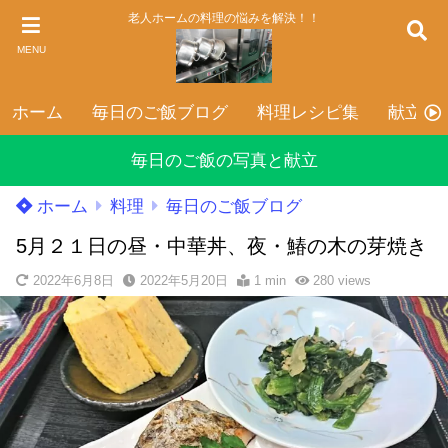
老人ホームの料理の悩みを解決！！
MENU
ホーム
毎日のご飯ブログ
料理レシピ集
献立表
毎日のご飯の写真と献立
ホーム
料理
毎日のご飯ブログ
5月２１日の昼・中華丼、夜・鰆の木の芽焼き
2022年6月8日
2022年5月20日
1 min
280
views