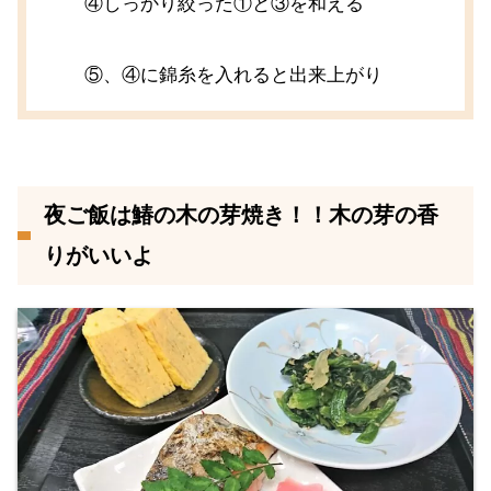
④しっかり絞った①と③を和える
⑤、④に錦糸を入れると出来上がり
夜ご飯は鰆の木の芽焼き！！木の芽の香
りがいいよ