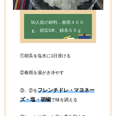
50人前の材料…春雨４００
ｇ、胡瓜5本、錦糸５０ｇ
①胡瓜を塩水に1日浸ける
②春雨を湯がき冷やす
フレンチドレ・マヨネー
③、②を
ズ・塩・胡椒
で味を調える