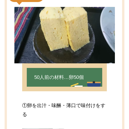
50人前の材料…卵50個
①卵を出汁・味醂・薄口で味付けをす
る