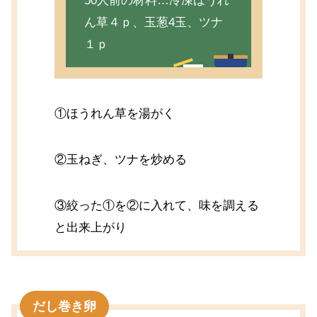
50人前の材料…冷凍ほうれ
ん草４ｐ、玉葱4玉、ツナ
１ｐ
①ほうれん草を湯がく
②玉ねぎ、ツナを炒める
③絞った①を②に入れて、味を調える
と出来上がり
だし巻き卵