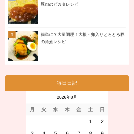
豚肉のピカタレシピ
簡単に？大量調理！大根・卵入りとろとろ豚
の角煮レシピ
毎日日記
2026年8月
月
火
水
木
金
土
日
1
2
3
4
5
6
7
8
9