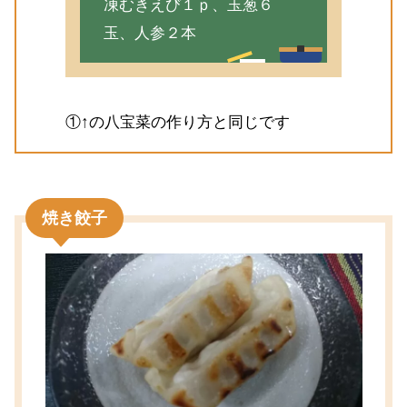
凍むきえび１ｐ、玉葱６
玉、人参２本
①↑の八宝菜の作り方と同じです
焼き餃子