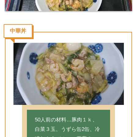
中華丼
50人前の材料…豚肉１ｋ、
白菜３玉、うずら缶2缶、冷