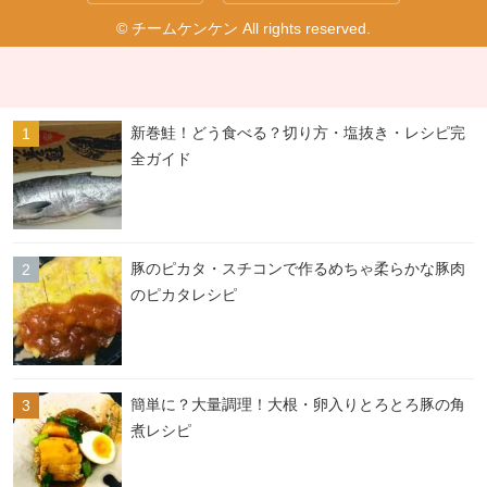
© チームケンケン All rights reserved.
新巻鮭！どう食べる？切り方・塩抜き・レシピ完
全ガイド
豚のピカタ・スチコンで作るめちゃ柔らかな豚肉
のピカタレシピ
簡単に？大量調理！大根・卵入りとろとろ豚の角
煮レシピ