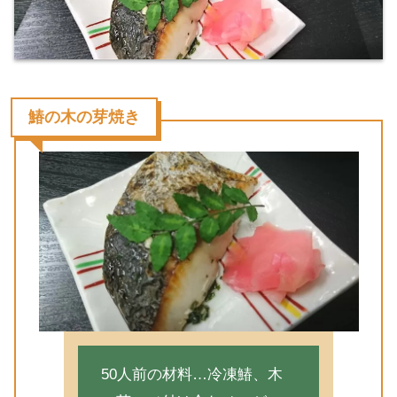
鰆の木の芽焼き
50人前の材料…冷凍鰆、木