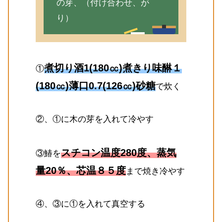
の芽、（付け合わせ、が
り）
煮切り酒1(180㏄)煮きり味醂１
①
(180㏄)薄口0.7(126㏄)砂糖
で炊く
②、①に木の芽を入れて冷やす
スチコン温度280度、蒸気
③鰆を
量20％、芯温８５度
まで焼き冷やす
④、③に①を入れて真空する