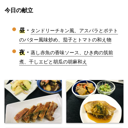
今日の献立
昼
・
タンドリーチキン風、アスパラとポテト
のバター風味炒め、茄子とトマトの和え物
夜
・
蒸し赤魚の香味ソース、ひき肉の筑前
煮、干しエビと胡瓜の胡麻和え