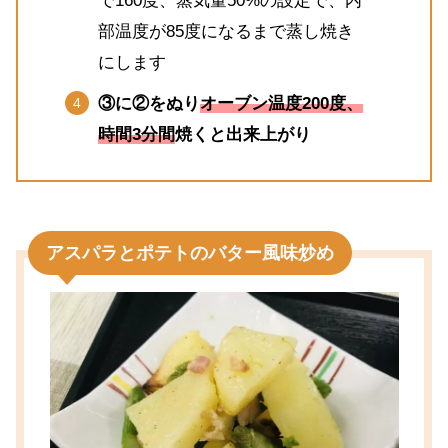
で160度、蒸気量50%の設定で、内
部温度が85度になるまで蒸し焼き
にします
③に②をぬり
オーブン温度200度、
時間3分間
焼くと出来上がり
アスパラとポテトのバター風味炒め