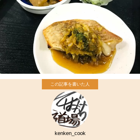
kenken_cook