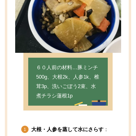
６０人前の材料…豚ミンチ
500g、大根2k、人参1k、椎
茸3p、洗いごぼう2束、水
煮チラシ蓮根1p
大根・人参を蒸して水にさらす
：