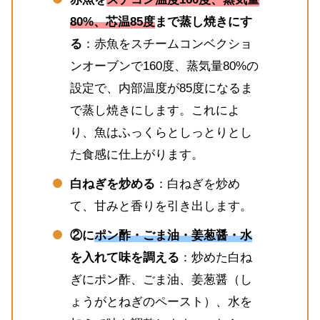
80%、芯温85度
まで蒸し焼きにす
る
：赤魚をスチームコンベクショ
ンオーブンで160度、蒸気量80%の
設定で、内部温度が85度になるま
で蒸し焼きにします。これによ
り、魚はふっくらとしっとりとし
た食感に仕上がります。
白ねぎを炒める
：白ねぎを炒め
て、甘みと香りを引き出します。
②に
ポン酢・ごま油・姜葱醤・水
を入れて味を調える
：炒めた白ね
ぎにポン酢、ごま油、姜葱醤（し
ょうがとねぎのペースト）、水を