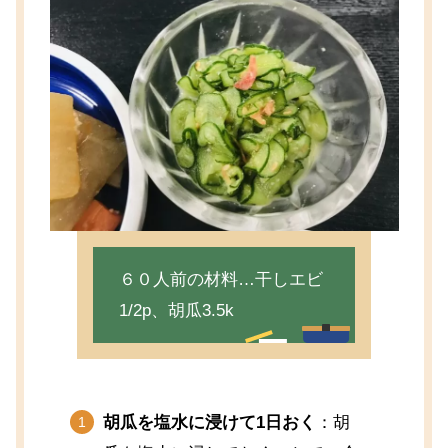
６０人前の材料…干しエビ
1/2p、胡瓜3.5k
胡瓜を塩水に浸けて1日おく
：胡