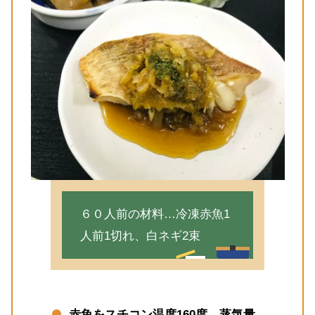
６０人前の材料…冷凍赤魚1
人前1切れ、白ネギ2束
赤魚を
スチコン温度160度、蒸気量