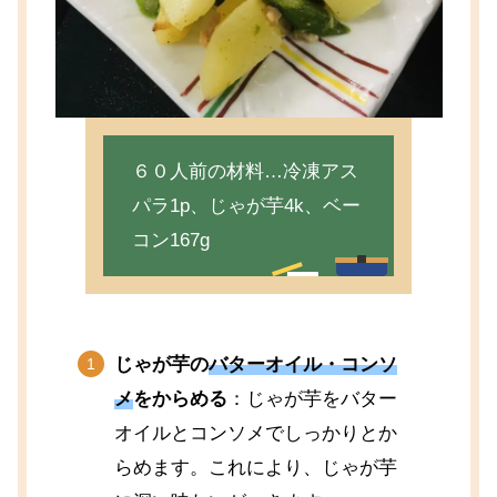
６０人前の材料…冷凍アス
パラ1p、じゃが芋4k、ベー
コン167g
じゃが芋の
バターオイル・コンソ
メ
をからめる
：じゃが芋をバター
オイルとコンソメでしっかりとか
らめます。これにより、じゃが芋