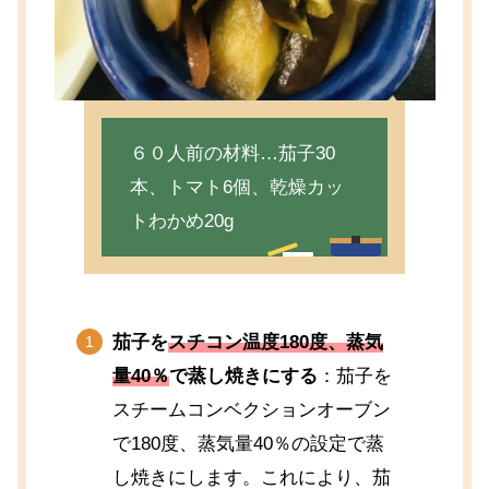
６０人前の材料…茄子30
本、トマト6個、乾燥カッ
トわかめ20g
茄子を
スチコン温度180度、蒸気
量40％
で蒸し焼きにする
：茄子を
スチームコンベクションオーブン
で180度、蒸気量40％の設定で蒸
し焼きにします。これにより、茄