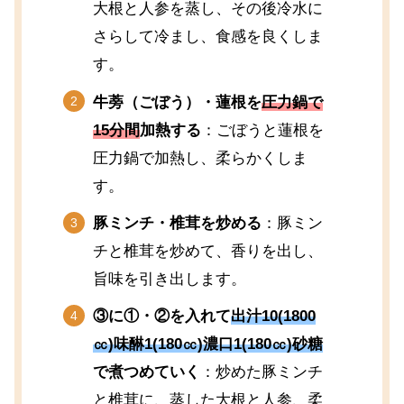
大根と人参を蒸し、その後冷水に
さらして冷まし、食感を良くしま
す。
牛蒡（ごぼう）・蓮根を
圧力鍋で
15分間
加熱する
：ごぼうと蓮根を
圧力鍋で加熱し、柔らかくしま
す。
豚ミンチ・椎茸を炒める
：豚ミン
チと椎茸を炒めて、香りを出し、
旨味を引き出します。
③に①・②を入れて
出汁10(1800
㏄)味醂1(180㏄)濃口1(180㏄)砂糖
で煮つめていく
：炒めた豚ミンチ
と椎茸に、蒸した大根と人参、柔