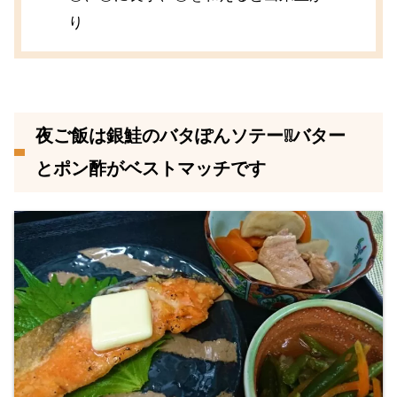
り
夜ご飯は銀鮭のバタぽんソテー❕❕バター
とポン酢がベストマッチです