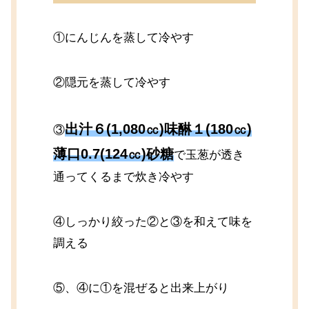
①にんじんを蒸して冷やす
②隠元を蒸して冷やす
出汁６(1,080㏄)味醂１(180㏄)
③
薄口0.7(124㏄)砂糖
で玉葱が透き
通ってくるまで炊き冷やす
④しっかり絞った②と③を和えて味を
調える
⑤、④に①を混ぜると出来上がり