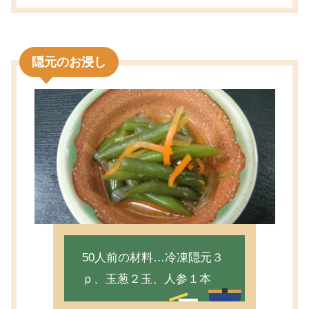
隠元のお浸し
50人前の材料…冷凍隠元３
ｐ、玉葱２玉、人参１本