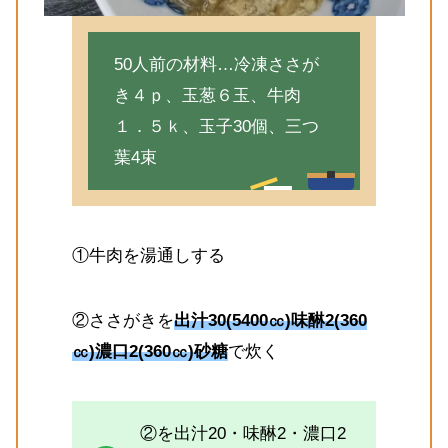
50人前の材料…冷凍ささが
き４ｐ、玉葱６玉、牛肉
１．５ｋ、玉子30個、三つ
葉4束
①牛肉を湯通しする
②ささがきを
出汁30(5400㏄)味醂2(360
㏄)濃口2(360㏄)砂糖
で炊く
②を出汁20・味醂2・濃口2