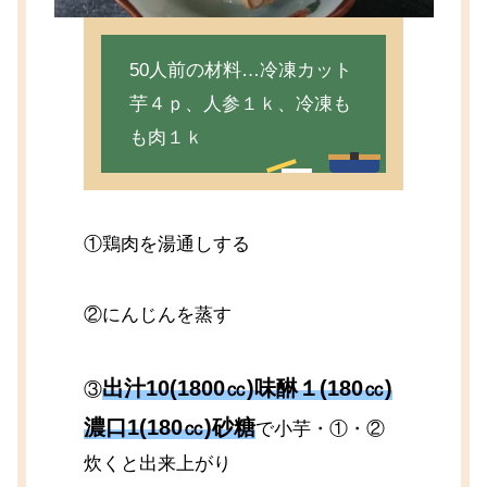
50人前の材料…冷凍カット
芋４ｐ、人参１ｋ、冷凍も
も肉１ｋ
①鶏肉を湯通しする
②にんじんを蒸す
出汁10(1800㏄)味醂１(180㏄)
③
濃口1(180㏄)砂糖
で小芋・①・②
炊くと出来上がり