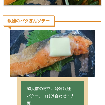
銀鮭のバタぽんソテー
50人前の材料…冷凍銀鮭、
バター、（付け合わせ・大
葉）