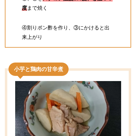
度
まで焼く
④割りポン酢を作り、③にかけると出
来上がり
小芋と鶏肉の甘辛煮