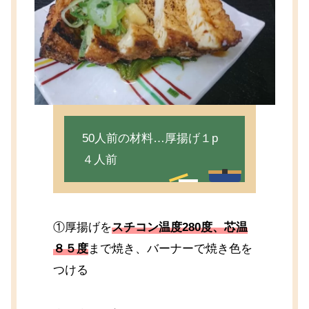
50人前の材料…厚揚げ１p
４人前
①厚揚げを
スチコン温度280度、芯温
８５度
まで焼き、バーナーで焼き色を
つける