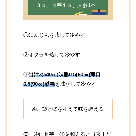
３ｐ、長芋１ｐ、人参1本
①にんじんを蒸して冷やす
②オクラを蒸して冷やす
③
出汁3(540㏄)味醂0.5(90㏄)薄口
0.5(90㏄)砂糖
を沸かして冷やす
④、②と③を和えて味を調える
⑤、④に長芋、①を和えると出来上が