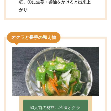
②、①に生姜・醬油をかけると出来上
がり
オクラと長芋の和え物
50人前の材料…冷凍オクラ