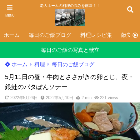
老人ホームの料理の悩みを解決！！
MENU
ホーム
毎日のご飯ブログ
料理レシピ集
献立表
毎日のご飯の写真と献立
ホーム
料理
毎日のご飯ブログ
5月11日の昼・牛肉とささがきの卵とじ、夜・
銀鮭のバタぽんソテー
2022年5月26日
2022年5月10日
2 min
221
views