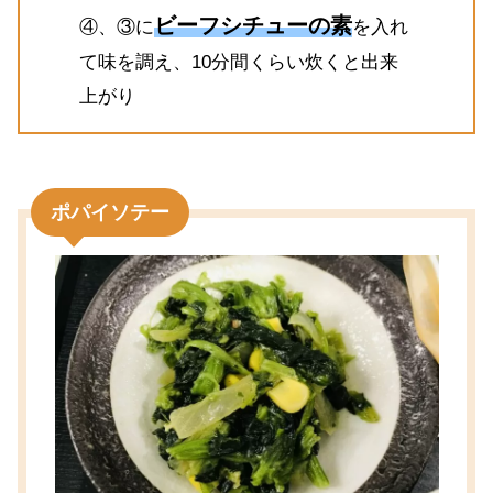
ビーフシチューの素
④、③に
を入れ
て味を調え、10分間くらい炊くと出来
上がり
ポパイソテー