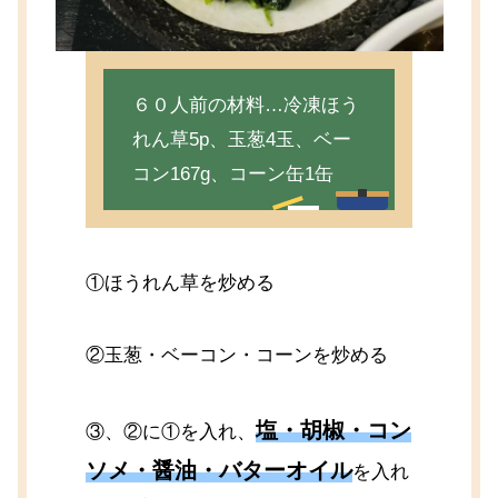
６０人前の材料…冷凍ほう
れん草5p、玉葱4玉、ベー
コン167g、コーン缶1缶
①ほうれん草を炒める
②玉葱・ベーコン・コーンを炒める
塩・胡椒・コン
③、②に①を入れ、
ソメ・醤油・バターオイル
を入れ