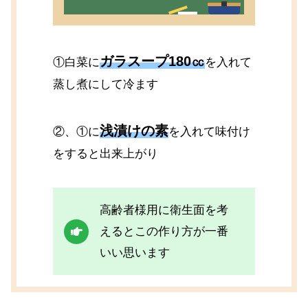
ガラスープ180㏄
①白菜に
を入れて
蒸し煮にして冷ます
浅漬けの素
②、①に
を入れて味付け
をすると出来上がり
高齢者様用に衛生面を考
えるとこの作り方が一番
いい思います