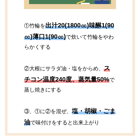
出汁20(1800㏄)味醂1(90
①竹輪を
㏄)薄口1(90㏄)
で炊いて竹輪をやわ
らかくする
ス
②大根にサラダ油・塩をからめ、
チコン温度240度、蒸気量50%
で
蒸し焼きにする
塩・胡椒・ごま
③、①に②を混ぜ、
油
で味付けをすると出来上がり