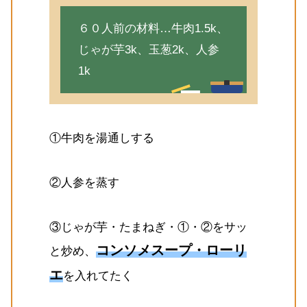
６０人前の材料…牛肉1.5k、
じゃが芋3k、玉葱2k、人参
1k
①牛肉を湯通しする
②人参を蒸す
③じゃが芋・たまねぎ・①・②をサッ
コンソメスープ・ローリ
と炒め、
エ
を入れてたく