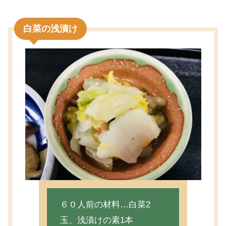
白菜の浅漬け
６０人前の材料…白菜2
玉、浅漬けの素1本