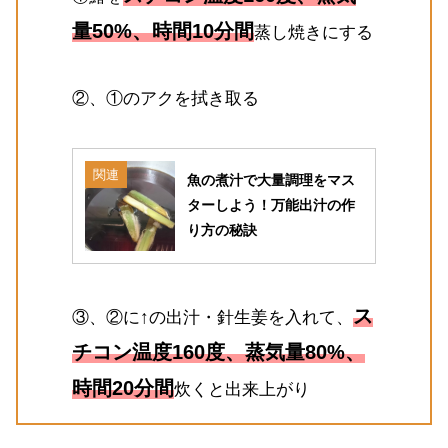
量50%、時間10分間
蒸し焼きにする
②、①のアクを拭き取る
関連
魚の煮汁で大量調理をマス
ターしよう！万能出汁の作
り方の秘訣
ス
③、②に↑の出汁・針生姜を入れて、
チコン温度160度、蒸気量80%、
時間20分間
炊くと出来上がり