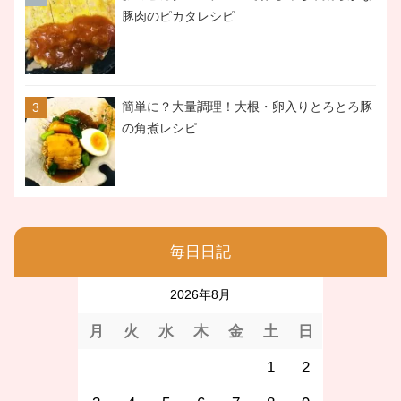
豚肉のピカタレシピ
簡単に？大量調理！大根・卵入りとろとろ豚
の角煮レシピ
毎日日記
2026年8月
月
火
水
木
金
土
日
1
2