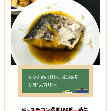
６０人前の材料…冷凍鰆切
り身1人前1切れ
スチコン温度160度、蒸気
①鰆を