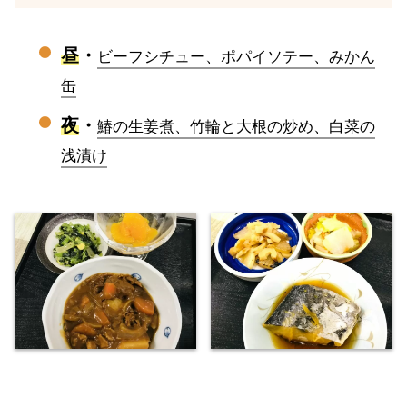
昼
・
ビーフシチュー、ポパイソテー、みかん
缶
夜
・
鰆の生姜煮、竹輪と大根の炒め、白菜の
浅漬け