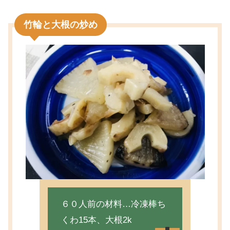
竹輪と大根の炒め
６０人前の材料…冷凍棒ち
くわ15本、大根2k