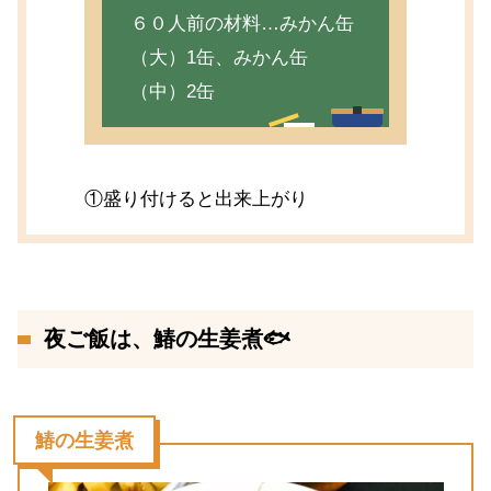
６０人前の材料…みかん缶
（大）1缶、みかん缶
（中）2缶
①盛り付けると出来上がり
夜ご飯は、鰆の生姜煮🐟
鰆の生姜煮