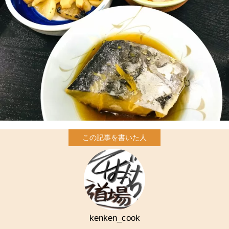
kenken_cook