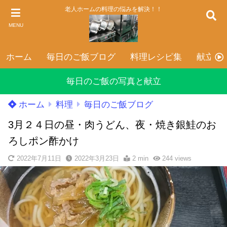
老人ホームの料理の悩みを解決！！
MENU
ホーム
毎日のご飯ブログ
料理レシピ集
献立表
毎日のご飯の写真と献立
ホーム
料理
毎日のご飯ブログ
3月２４日の昼・肉うどん、夜・焼き銀鮭のお
ろしポン酢かけ
2022年7月11日
2022年3月23日
2 min
244
views