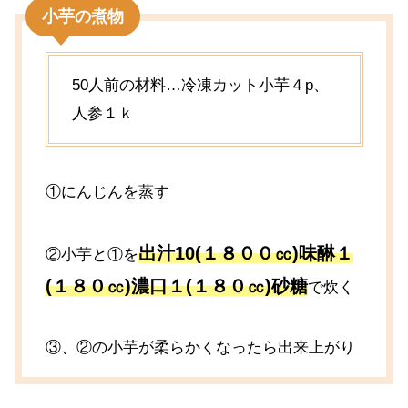
小芋の煮物
50人前の材料…冷凍カット小芋４p、
人参１ｋ
①にんじんを蒸す
出汁10(１８００㏄)味醂１
②小芋と①を
(１８０㏄)濃口１(１８０㏄)砂糖
で炊く
③、②の小芋が柔らかくなったら出来上がり