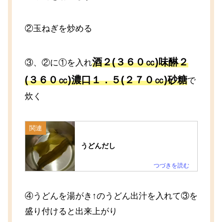
②玉ねぎを炒める
酒２(３６０㏄)味醂２
③、②に①を入れ
(３６０㏄)濃口１．５(２７０㏄)砂糖
で
炊く
関連
うどんだし
④うどんを湯がき↑のうどん出汁を入れて③を
盛り付けると出来上がり