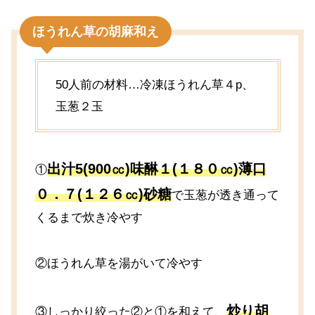
ほうれん草の胡麻和え
50人前の材料…冷凍ほうれん草４p、
玉葱２玉
出汁5(900㏄)味醂１(１８０㏄)薄口
①
０．７(１２６㏄)砂糖
で玉葱が透き通って
くるまで炊き冷やす
②ほうれん草を湯がいて冷やす
炒り胡
③しっかり絞った②と①を和えて、