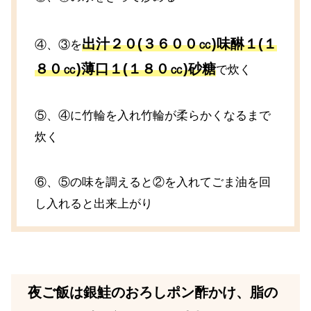
出汁２０(３６００㏄)味醂１(１
④、③を
８０㏄)薄口１(１８０㏄)砂糖
で炊く
⑤、④に竹輪を入れ竹輪が柔らかくなるまで
炊く
⑥、⑤の味を調えると②を入れてごま油を回
し入れると出来上がり
夜ご飯は銀鮭のおろしポン酢かけ、脂の