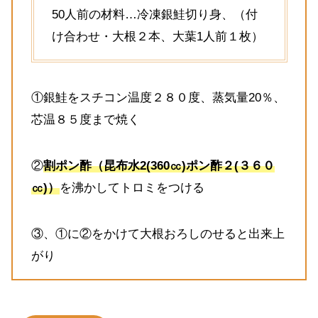
50人前の材料…冷凍銀鮭切り身、（付
け合わせ・大根２本、大葉1人前１枚）
①銀鮭をスチコン温度２８０度、蒸気量20％、
芯温８５度まで焼く
②
割ポン酢（昆布水2(360㏄)ポン酢２(３６０
㏄)）
を沸かしてトロミをつける
③、①に②をかけて大根おろしのせると出来上
がり