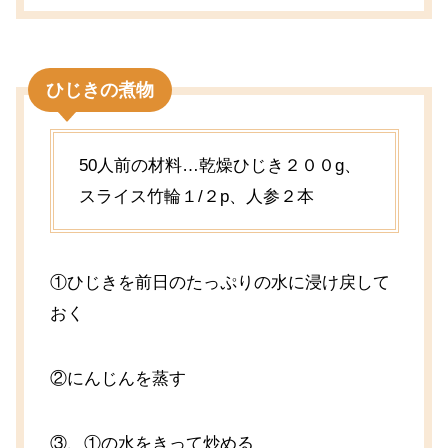
ひじきの煮物
50人前の材料…乾燥ひじき２００g、
スライス竹輪１/２p、人参２本
①ひじきを前日のたっぷりの水に浸け戻して
おく
②にんじんを蒸す
③、①の水をきって炒める