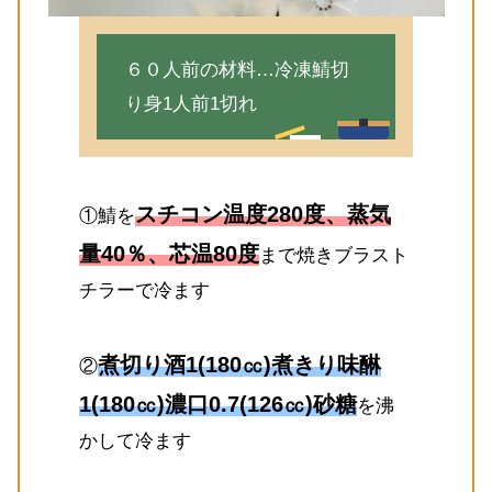
６０人前の材料…冷凍鯖切
り身1人前1切れ
スチコン温度280度、蒸気
①鯖を
量40％、芯温80度
まで焼きブラスト
チラーで冷ます
煮切り酒1(180㏄)煮きり味醂
②
1(180㏄)濃口0.7(126㏄)砂糖
を沸
かして冷ます