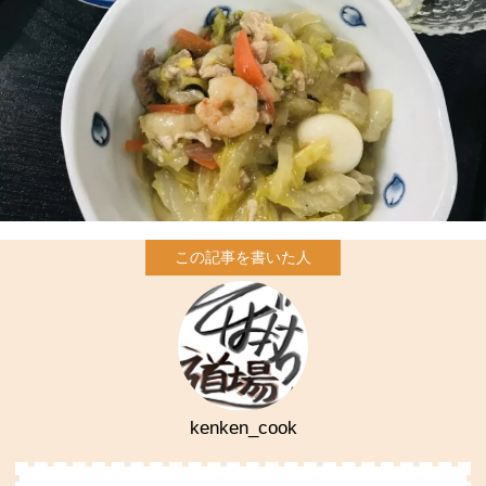
kenken_cook