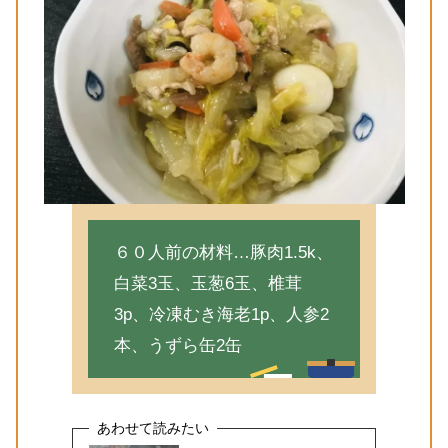
６０人前の材料…豚肉1.5k、
白菜3玉、玉葱6玉、椎茸
3p、冷凍むき海老1p、人参2
本、うずら缶2缶