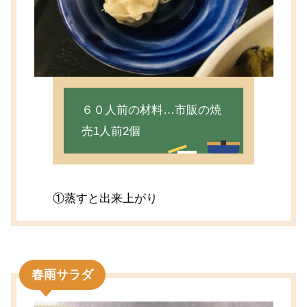
６０人前の材料…市販の焼
売1人前2個
①蒸すと出来上がり
春雨サラダ