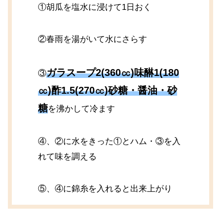
①胡瓜を塩水に浸けて1日おく
②春雨を湯がいて水にさらす
ガラスープ2(360㏄)味醂1(180
③
㏄)酢1.5(270㏄)砂糖・醤油・砂
糖
を沸かして冷ます
④、②に水をきった①とハム・③を入
れて味を調える
⑤、④に錦糸を入れると出来上がり