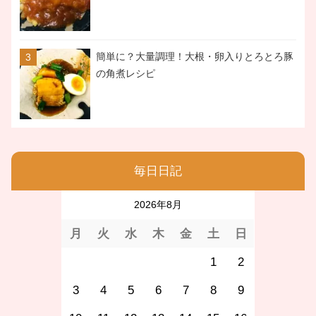
簡単に？大量調理！大根・卵入りとろとろ豚
の角煮レシピ
毎日日記
2026年8月
月
火
水
木
金
土
日
1
2
3
4
5
6
7
8
9