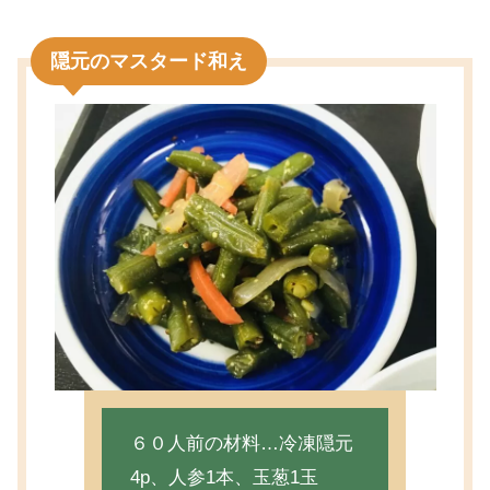
隠元のマスタード和え
６０人前の材料…冷凍隠元
4p、人参1本、玉葱1玉