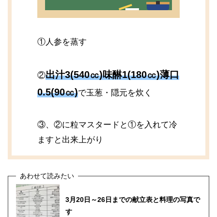
①人参を蒸す
出汁3(540㏄)味醂1(180㏄)薄口
②
0.5(90㏄)
で玉葱・隠元を炊く
③、②に粒マスタードと①を入れて冷
ますと出来上がり
3月20日～26日までの献立表と料理の写真で
す