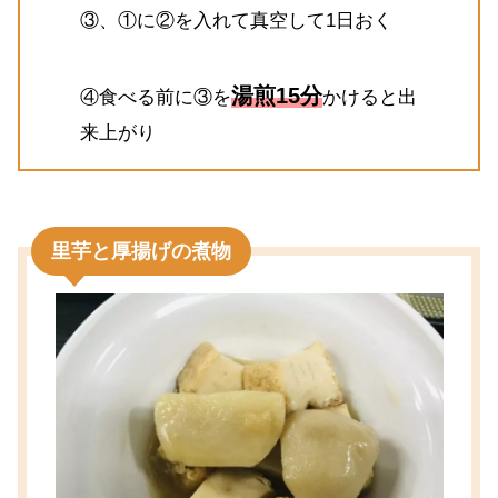
③、①に②を入れて真空して1日おく
湯煎15分
④食べる前に③を
かけると出
来上がり
里芋と厚揚げの煮物