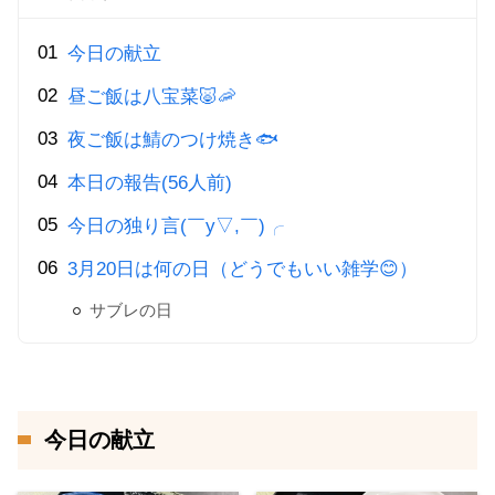
今日の献立
昼ご飯は八宝菜🐷🦐
夜ご飯は鯖のつけ焼き🐟
本日の報告(56人前)
今日の独り言(￣y▽,￣)╭
3月20日は何の日（どうでもいい雑学😊）
サブレの日
今日の献立