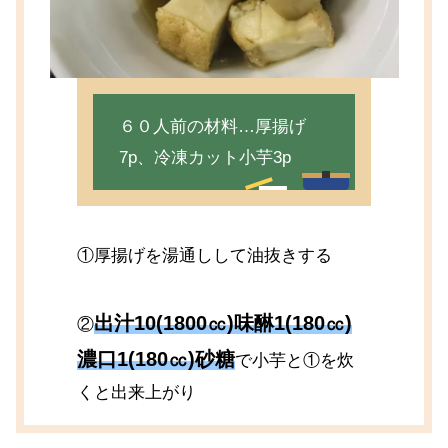
６０人前の材料…厚揚げ
7p、冷凍カット小芋3p
①厚揚げを湯通しして油抜きする
出汁10(1800㏄)味醂1(180㏄)
②
濃口1(180㏄)砂糖
で小芋と①を炊
くと出来上がり