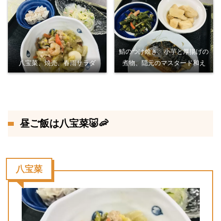
鯖のつけ焼き、小芋と厚揚げの
八宝菜、焼売、春雨サラダ
煮物、隠元のマスタード和え
昼ご飯は八宝菜🐷🦐
八宝菜