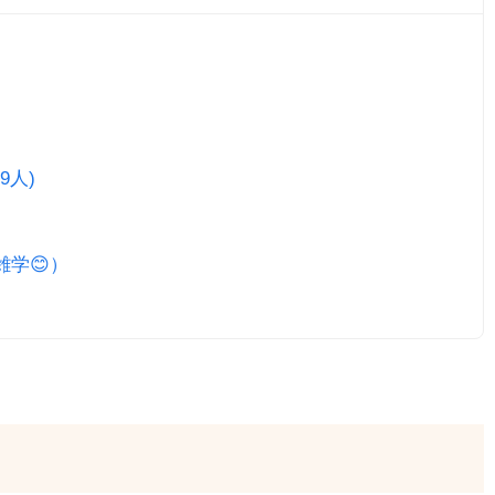
9人)
雑学😊）