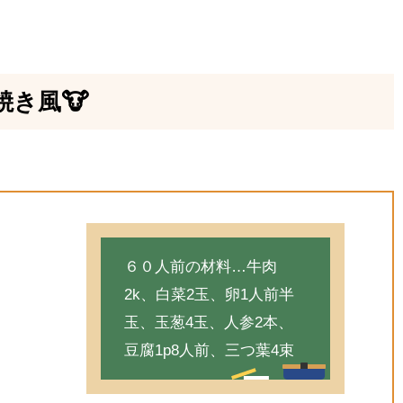
き風🐮
６０人前の材料…牛肉
2k、白菜2玉、卵1人前半
玉、玉葱4玉、人参2本、
豆腐1p8人前、三つ葉4束