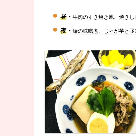
昼
・
牛肉のすき焼き風、焼きし
夜
・
鰆の味噌煮、じゃが芋と豚