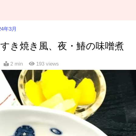
24年3月
のすき焼き風、夜・鰆の味噌煮
2 min
193
views