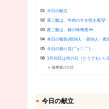
今日の献立
昼ご飯は、牛肉のすき焼き風🐮
夜ご飯は、鰆の味噌煮🐟
本日の報告(朝59人・昼59人・夜5
今日の独り言(￣y▽,￣)╭
3月20日は何の日（どうでもいい
薩摩揚げの日
今日の献立