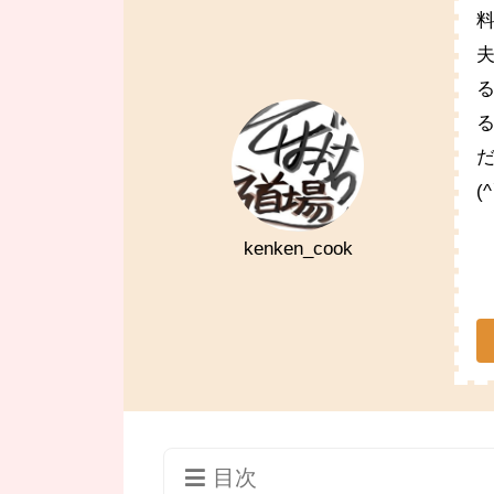
(
kenken_cook
目次