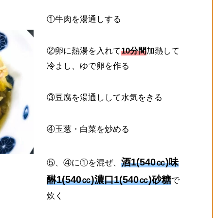
①牛肉を湯通しする
②卵に熱湯を入れて
10分間
加熱して
冷まし、ゆで卵を作る
③豆腐を湯通しして水気をきる
④玉葱・白菜を炒める
酒1(540㏄)味
⑤、④に①を混ぜ、
醂1(540㏄)濃口1(540㏄)砂糖
で
炊く