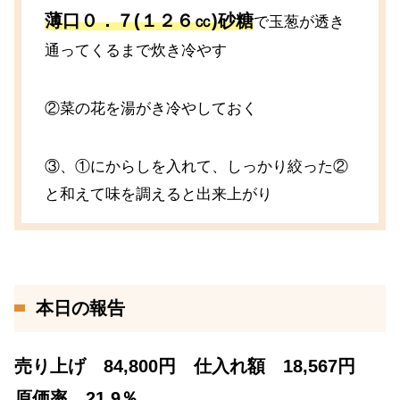
薄口０．７(１２６㏄)砂糖
で玉葱が透き
通ってくるまで炊き冷やす
②菜の花を湯がき冷やしておく
③、①にからしを入れて、しっかり絞った②
と和えて味を調えると出来上がり
本日の報告
売り上げ 84,800円 仕入れ額 18,567円
原価率 21.9％