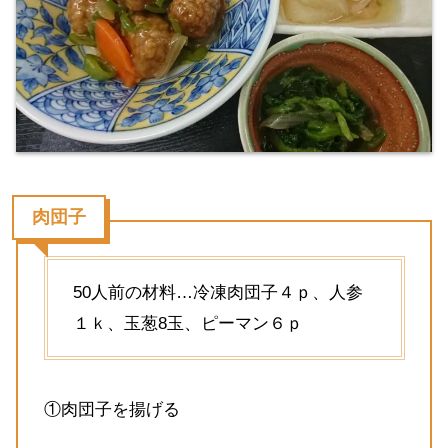
肉団子
50人前の材料…冷凍肉団子４ｐ、人参
１ｋ、玉葱8玉、ピーマン６ｐ
①肉団子を揚げる