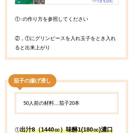
①
↑
の作り方を参照してください
②，①にグリンピースを入れ玉子をとき入れ
ると出来上がり
茄子の揚げ浸し
50人前の材料…茄子20本
出汁8（1440㏄）味醂1(180㏄)濃口
①