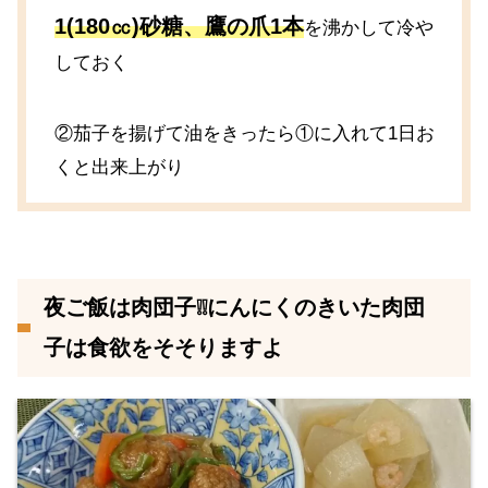
1(180㏄)砂糖、鷹の爪1本
を沸かして冷や
しておく
②茄子を揚げて油をきったら①に入れて1日お
くと出来上がり
夜ご飯は肉団子❕❕にんにくのきいた肉団
子は食欲をそそりますよ