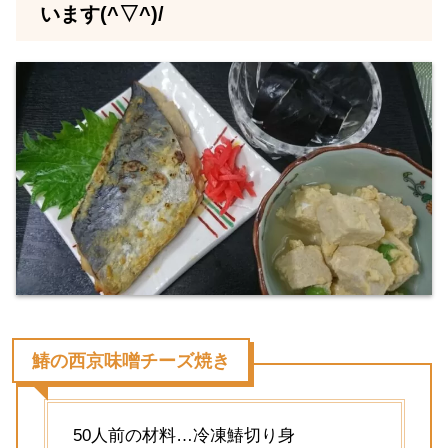
います(^▽^)/
鰆の西京味噌チーズ焼き
50人前の材料…冷凍鰆切り身