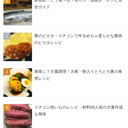
新巻鮭！どう食べる？切り方・塩抜き・レシピ完
全ガイド
豚のピカタ・スチコンで作るめちゃ柔らかな豚肉
のピカタレシピ
簡単に？大量調理！大根・卵入りとろとろ豚の角
煮レシピ
スチコン焼いものレシピ：材料60人前の大量作成
も簡単