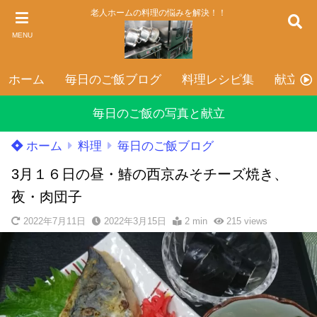
老人ホームの料理の悩みを解決！！
MENU
ホーム
毎日のご飯ブログ
料理レシピ集
献立表
毎日のご飯の写真と献立
ホーム
料理
毎日のご飯ブログ
3月１６日の昼・鰆の西京みそチーズ焼き、
夜・肉団子
2022年7月11日
2022年3月15日
2 min
215
views