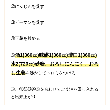
②にんじんを蒸す
③ピーマンを蒸す
④玉葱を炒める
酒1(360㏄)味醂1(360㏄)濃口1(360㏄)
⑤
水2(720㏄)砂糖、おろしにんにく、おろ
し生姜
を沸かしてトロミをつける
⑥、①②③④⑤を合わせてごま油を回し入れる
と出来上がり