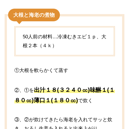
大根と海老の煮物
50人前の材料…冷凍むきエビ１ｐ、大
根２本（４ｋ）
①大根を軟らかくて蒸す
出汁１８(３２４０㏄)味醂１(１
②、①を
８０㏄)薄口１(１８０㏄)
で炊く
③、②が炊けてきたら海老を入れてサッと炊
き、おろし生姜を入れると出来上がり