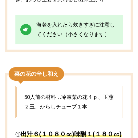
海老を入れたら炊きすぎに注意し
てください（小さくなります）
菜の花の辛し和え
50人前の材料…冷凍菜の花４ｐ、玉葱
２玉、からしチューブ１本
出汁６(１０８０㏄)味醂１(１８０㏄)
①