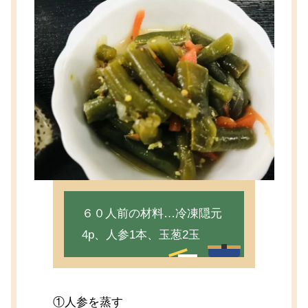
６０人前の材料…冷凍隠元
4p、人参1本、玉葱2玉
①人参を蒸す