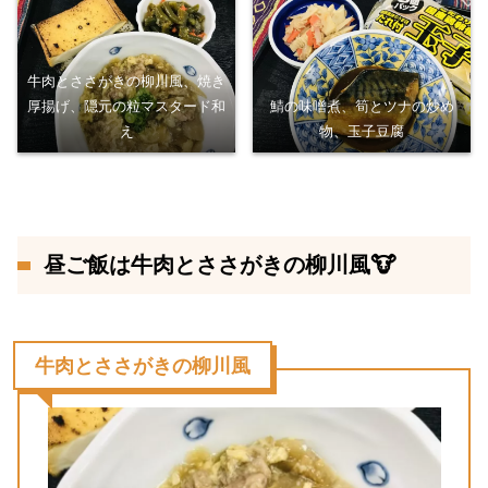
牛肉とささがきの柳川風、焼き
厚揚げ、隠元の粒マスタード和
鯖の味噌煮、筍とツナの炒め
え
物、玉子豆腐
昼ご飯は牛肉とささがきの柳川風🐮
牛肉とささがきの柳川風