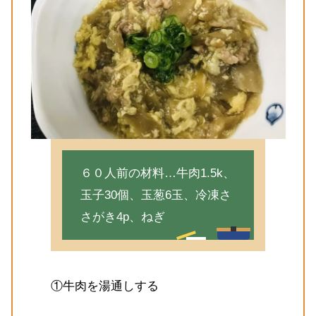
６０人前の材料…牛肉1.5k、
玉子30個、玉葱6玉、冷凍さ
さがき4p、ねぎ
①牛肉を湯通しする