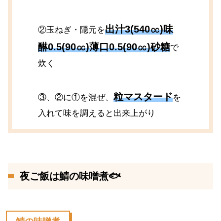
出汁3(540㏄)味
②玉ねぎ・隠元を
醂0.5(90㏄)薄口0.5(90㏄)砂糖
で
炊く
粒マスタード
③、②に①を混ぜ、
を
入れて味を調えると出来上がり
夜ご飯は鯖の味噌煮🐟