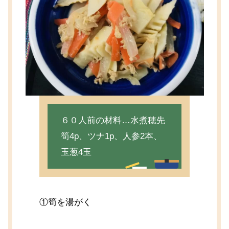
６０人前の材料…水煮穂先
筍4p、ツナ1p、人参2本、
玉葱4玉
①筍を湯がく