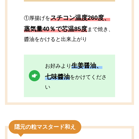
スチコン温度260度、
①厚揚げを
蒸気量40％で芯温85度
まで焼き、
醬油をかけると出来上がり
生姜醤油、
お好みより
七味醬油
をかけてくださ
い
隠元の粒マスタード和え