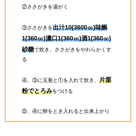
②ささがきを湯がく
出汁10(3600㏄)味醂
③ささがきを
1(360㏄)濃口1(360㏄)酒1(360㏄)
砂糖
で炊き、ささがきをやわらかくす
る
片栗
④、③に玉葱と①を入れて炊き、
粉でとろみ
をつける
⑤、④に卵をとき入れると出来上がり