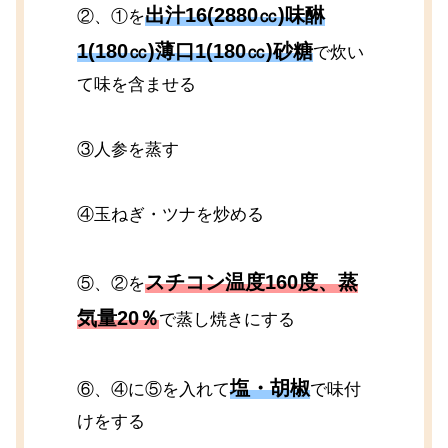
出汁16(2880㏄)味醂
②、①を
1(180㏄)薄口1(180㏄)砂糖
で炊い
て味を含ませる
③人参を蒸す
④玉ねぎ・ツナを炒める
スチコン温度160度、蒸
⑤、②を
気量20％
で蒸し焼きにする
塩・胡椒
⑥、④に⑤を入れて
で味付
けをする