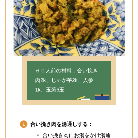
６０人前の材料…合い挽き
肉2k、じゃが芋2k、人参
1k、玉葱6玉
合い挽き肉を湯通しする：
合い挽き肉にお湯をかけ湯通