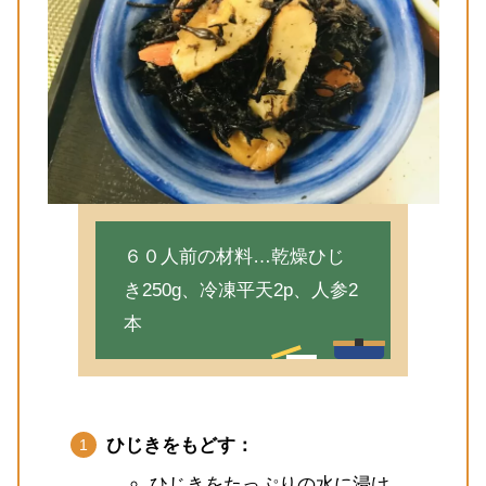
６０人前の材料…乾燥ひじ
き250g、冷凍平天2p、人参2
本
ひじきをもどす：
ひじきをたっぷりの水に浸け