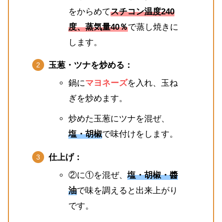
をからめて
スチコン温度240
度、蒸気量40％
で蒸し焼きに
します。
玉葱・ツナを炒める：
鍋に
マヨネーズ
を入れ、玉ね
ぎを炒めます。
炒めた玉葱にツナを混ぜ、
塩・胡椒
で味付けをします。
仕上げ：
②に①を混ぜ、
塩・胡椒・醬
油
で味を調えると出来上がり
です。