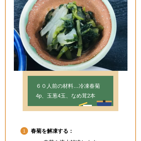
６０人前の材料…冷凍春菊
4p、玉葱4玉、なめ茸2本
春菊を解凍する：