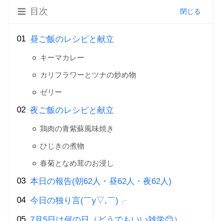
目次
昼ご飯のレシピと献立
キーマカレー
カリフラワーとツナの炒め物
ゼリー
夜ご飯のレシピと献立
鶏肉の青紫蘇風味焼き
ひじきの煮物
春菊となめ茸のお浸し
本日の報告(朝62人・昼62人・夜62人)
今日の独り言(￣y▽,￣)╭
7月5日は何の日（どうでもいい雑学😊）