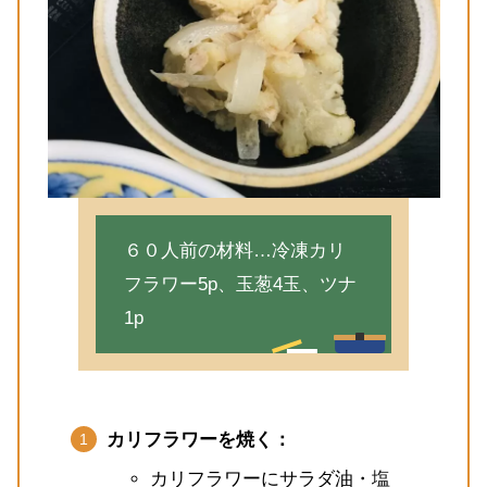
６０人前の材料…冷凍カリ
フラワー5p、玉葱4玉、ツナ
1p
カリフラワーを焼く：
カリフラワーにサラダ油・塩