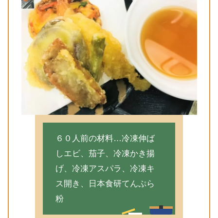
６０人前の材料…冷凍伸ば
しエビ、茄子、冷凍かき揚
げ、冷凍アスパラ、冷凍キ
ス開き、日本食研てんぷら
粉