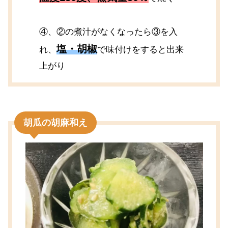
④、②の煮汁がなくなったら③を入
塩・胡椒
れ、
で味付けをすると出来
上がり
胡瓜の胡麻和え