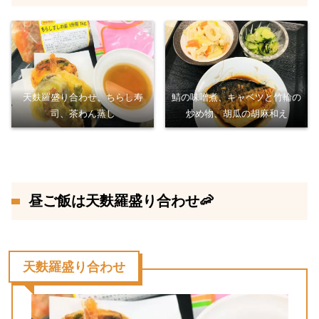
天麩羅盛り合わせ、ちらし寿
鯖の味噌煮、キャベツと竹輪の
司、茶わん蒸し
炒め物、胡瓜の胡麻和え
昼ご飯は天麩羅盛り合わせ🦐
天麩羅盛り合わせ