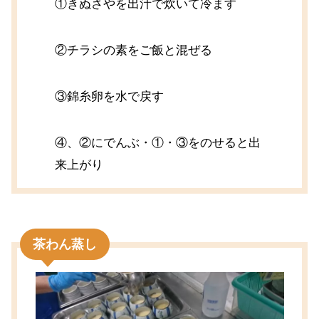
①きぬさやを出汁で炊いて冷ます
②チラシの素をご飯と混ぜる
③錦糸卵を水で戻す
④、②にでんぶ・①・③をのせると出
来上がり
茶わん蒸し