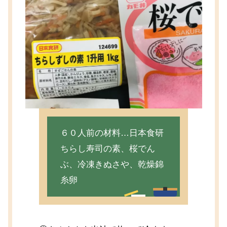
６０人前の材料…日本食研
ちらし寿司の素、桜でん
ぶ、冷凍きぬさや、乾燥錦
糸卵