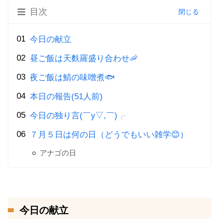
目次
今日の献立
昼ご飯は天麩羅盛り合わせ🦐
夜ご飯は鯖の味噌煮🐟
本日の報告(51人前)
今日の独り言(￣y▽,￣)╭
７月５日は何の日（どうでもいい雑学😊）
アナゴの日
今日の献立