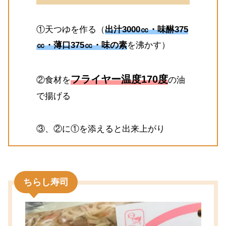
①天つゆを作る（
出汁3000㏄・味醂375
㏄・薄口375㏄・味の素
を沸かす）
フライヤー温度170度
②食材を
の油
で揚げる
③、②に①を添えると出来上がり
ちらし寿司