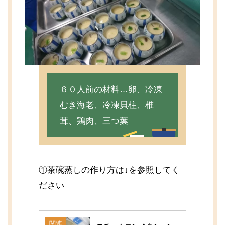
６０人前の材料…卵、冷凍
むき海老、冷凍貝柱、椎
茸、鶏肉、三つ葉
①茶碗蒸しの作り方は↓を参照してく
ださい
関連