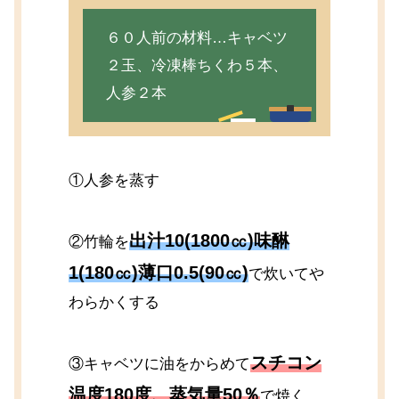
６０人前の材料…キャベツ
２玉、冷凍棒ちくわ５本、
人参２本
①人参を蒸す
出汁10(1800㏄)味醂
②竹輪を
1(180㏄)薄口0.5(90㏄)
で炊いてや
わらかくする
スチコン
③キャベツに油をからめて
温度180度、蒸気量50％
で焼く