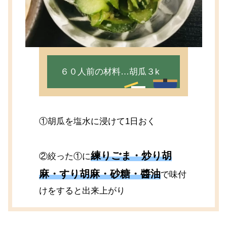
６０人前の材料…胡瓜３k
①胡瓜を塩水に浸けて1日おく
練りごま・炒り胡
②絞った①に
麻・すり胡麻・砂糖・醬油
で味付
けをすると出来上がり