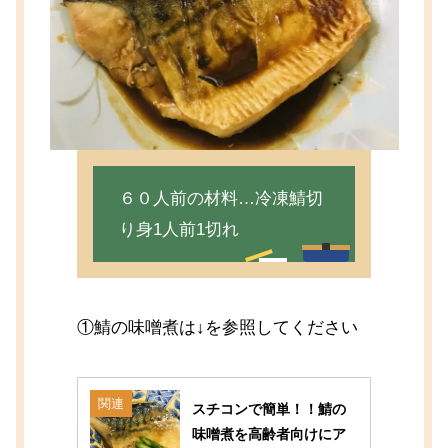
６０人前の材料…冷凍鯖切
り身1人前1切れ
①鯖の味噌煮は↓を参照してください
関連
スチコンで簡単！！鯖の
味噌煮を高齢者向けにア