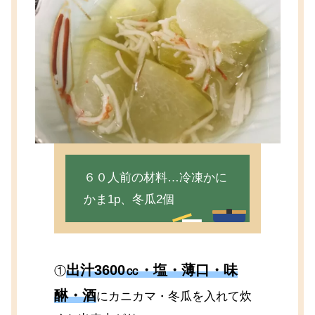
６０人前の材料…冷凍かに
かま1p、冬瓜2個
出汁3600㏄・塩・薄口・味
①
醂・酒
にカニカマ・冬瓜を入れて炊