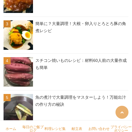
簡単に？大量調理！大根・卵入りとろとろ豚の角
煮レシピ
スチコン焼いものレシピ：材料60人前の大量作成
も簡単
魚の煮汁で大量調理をマスターしよう！万能出汁
の作り方の秘訣
毎日のご飯ブ
プライバシー
ホーム
料理レシピ集
献立表
お問い合わせ
ログ
ポリシー