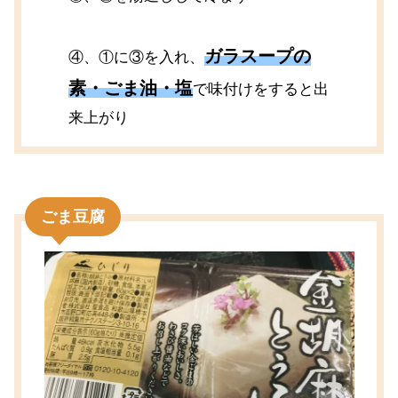
ガラスープの
④、①に③を入れ、
素・ごま油・塩
で味付けをすると出
来上がり
ごま豆腐