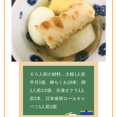
６０人前の材料…大根1人前
半月1個、棒ちくわ19本、卵
1人前1/2個、冷凍オクラ1人
前1本、日本食研ロールキャ
ベツ1人前1個