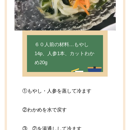
６０人前の材料…もやし
14p、人参1本、カットわか
め20g
①もやし・人参を蒸して冷ます
②わかめを水で戻す
③、②を湯通しして冷ます