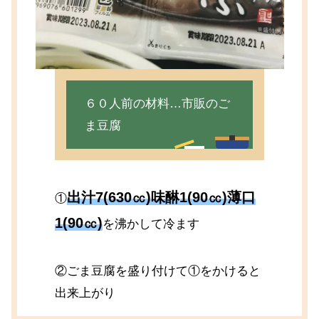
６０人前の材料…市販のご
ま豆腐
出汁7(630㏄)味醂1(90㏄)薄口
①
1(90㏄)
を沸かして冷ます
②ごま豆腐を盛り付けて①をかけると
出来上がり