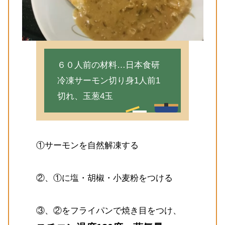
６０人前の材料…日本食研
冷凍サーモン切り身1人前1
切れ、玉葱4玉
①サーモンを自然解凍する
②、①に塩・胡椒・小麦粉をつける
③、②をフライパンで焼き目をつけ、