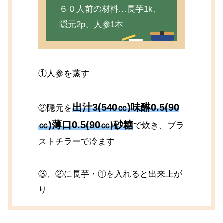
６０人前の材料…長芋1k、
隠元2p、人参1本
①人参を蒸す
出汁3(540㏄)味醂0.5(90
②隠元を
㏄)薄口0.5(90㏄)砂糖
で炊き、ブラ
ストチラーで冷ます
③、②に長芋・①を入れると出来上が
り