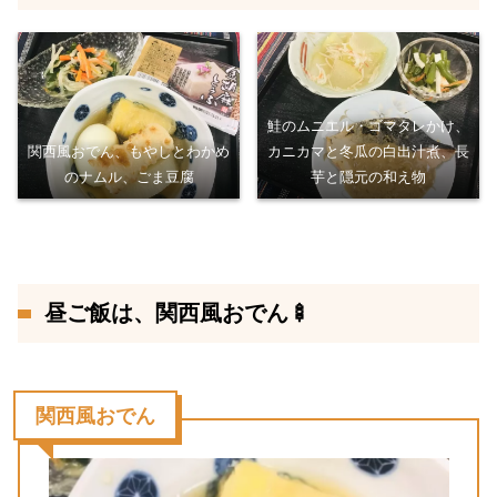
鮭のムニエル・ゴマタレかけ、
関西風おでん、もやしとわかめ
カニカマと冬瓜の白出汁煮、長
のナムル、ごま豆腐
芋と隠元の和え物
昼ご飯は、関西風おでん🍢
関西風おでん