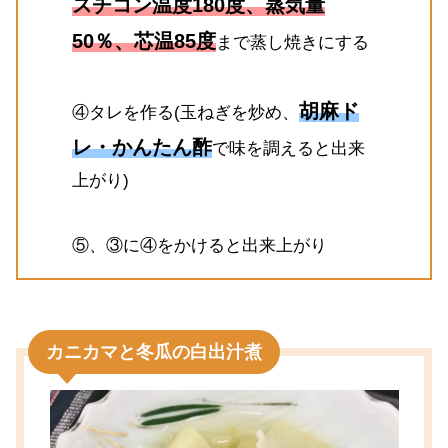
スチコン温度180度、蒸気量
50％、芯温85度
まで蒸し焼きにする
胡麻ド
④タレを作る(玉ねぎを炒め、
レ・かんたん酢
で味を調えると出来
上がり)
⑤、③に④をかけると出来上がり
カニカマと冬瓜の白出汁煮