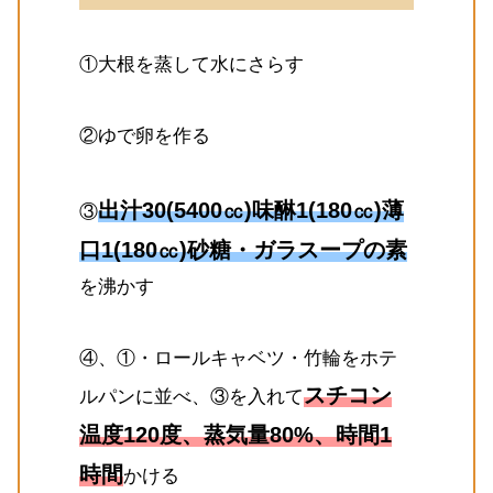
①大根を蒸して水にさらす
②ゆで卵を作る
出汁30(5400㏄)味醂1(180㏄)薄
③
口1(180㏄)砂糖・ガラスープの素
を沸かす
④、①・ロールキャベツ・竹輪をホテ
スチコン
ルパンに並べ、③を入れて
温度120度、蒸気量80%、時間1
時間
かける