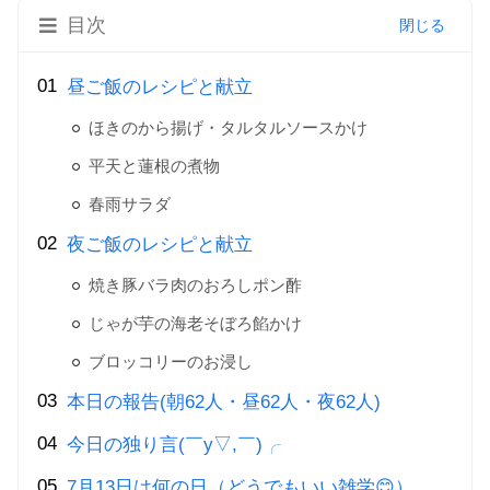
目次
昼ご飯のレシピと献立
ほきのから揚げ・タルタルソースかけ
平天と蓮根の煮物
春雨サラダ
夜ご飯のレシピと献立
焼き豚バラ肉のおろしポン酢
じゃが芋の海老そぼろ餡かけ
ブロッコリーのお浸し
本日の報告(朝62人・昼62人・夜62人)
今日の独り言(￣y▽,￣)╭
7月13日は何の日（どうでもいい雑学😊）