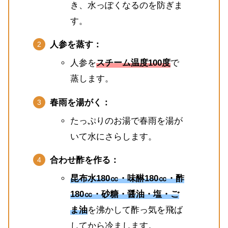
き、水っぽくなるのを防ぎま
す。
人参を蒸す：
人参を
スチーム温度100度
で
蒸します。
春雨を湯がく：
たっぷりのお湯で春雨を湯が
いて水にさらします。
合わせ酢を作る：
昆布水180㏄・味醂180㏄・酢
180㏄・砂糖・醤油・塩・ご
ま油
を沸かして酢っ気を飛ば
してから冷まします。