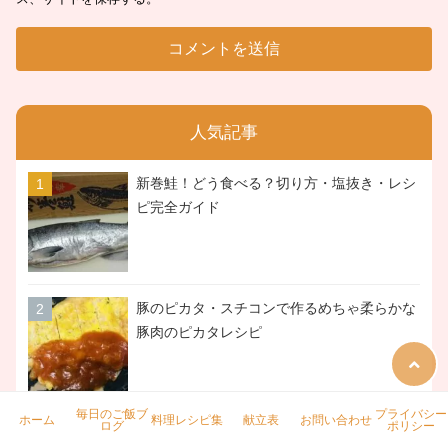
人気記事
新巻鮭！どう食べる？切り方・塩抜き・レシ
ピ完全ガイド
豚のピカタ・スチコンで作るめちゃ柔らかな
豚肉のピカタレシピ
毎日のご飯ブ
プライバシー
ホーム
料理レシピ集
献立表
お問い合わせ
ログ
ポリシー
簡単に？大量調理！大根・卵入りとろとろ豚