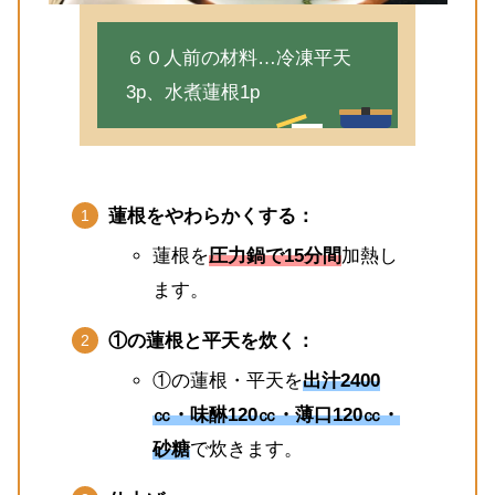
６０人前の材料…冷凍平天
3p、水煮蓮根1p
蓮根をやわらかくする：
蓮根を
圧力鍋で15分間
加熱し
ます。
①の蓮根と平天を炊く：
①の蓮根・平天を
出汁2400
㏄・味醂120㏄・薄口120㏄・
砂糖
で炊きます。