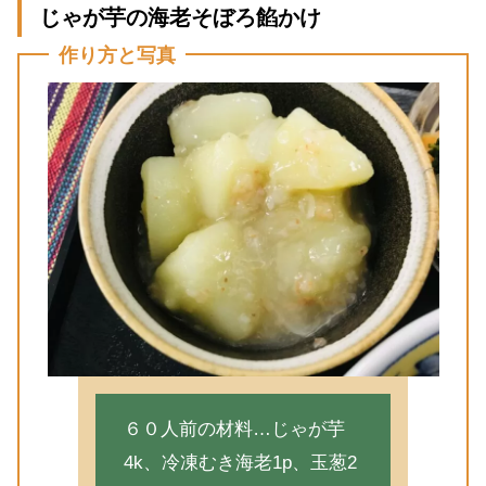
じゃが芋の海老そぼろ餡かけ
作り方と写真
６０人前の材料…じゃが芋
4k、冷凍むき海老1p、玉葱2