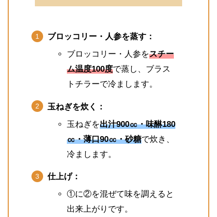
ブロッコリー・人参を蒸す：
ブロッコリー・人参を
スチー
ム温度100度
で蒸し、ブラス
トチラーで冷まします。
玉ねぎを炊く：
玉ねぎを
出汁900㏄・味醂180
㏄・薄口90㏄・砂糖
で炊き、
冷まします。
仕上げ：
①に②を混ぜて味を調えると
出来上がりです。