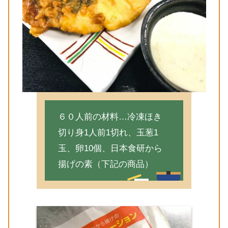
６０人前の材料…冷凍ほき
切り身1人前1切れ、玉葱1
玉、卵10個、日本食研から
揚げの素（下記の商品）