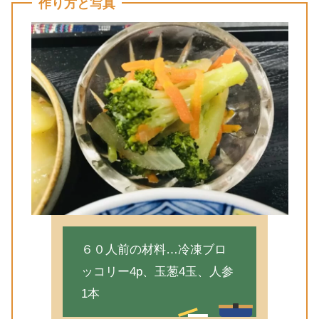
作り方と写真
６０人前の材料…冷凍ブロ
ッコリー4p、玉葱4玉、人参
1本