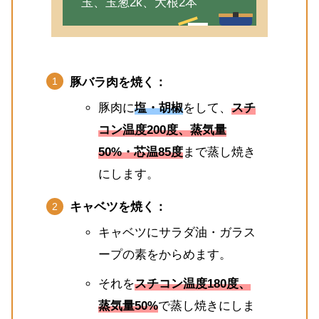
玉、玉葱2k、大根2本
豚バラ肉を焼く：
豚肉に
塩・胡椒
をして、
スチ
コン温度200度、蒸気量
50%
・
芯温85度
まで蒸し焼き
にします。
キャベツを焼く：
キャベツにサラダ油・ガラス
ープの素をからめます。
それを
スチコン温度180度、
蒸気量50%
で蒸し焼きにしま