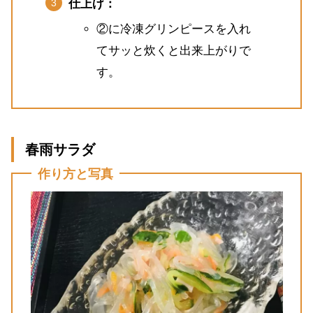
仕上げ：
②に冷凍グリンピースを入れ
てサッと炊くと出来上がりで
す。
春雨サラダ
作り方と写真