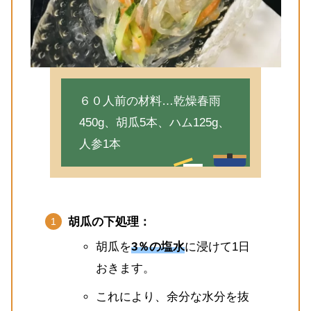
６０人前の材料…乾燥春雨
450g、胡瓜5本、ハム125g、
人参1本
胡瓜の下処理：
胡瓜を
3％の塩水
に浸けて1日
おきます。
これにより、余分な水分を抜