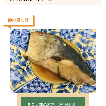
鰺の煮つけ
６０人前の材料…冷凍鰺切