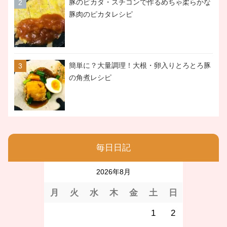
豚のピカタ・スチコンで作るめちゃ柔らかな
豚肉のピカタレシピ
簡単に？大量調理！大根・卵入りとろとろ豚
の角煮レシピ
毎日日記
2026年8月
月
火
水
木
金
土
日
1
2