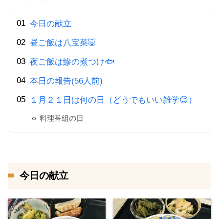
今日の献立
昼ご飯は八宝菜🐷
夜ご飯は鰺の煮つけ🐟
本日の報告(56人前)
１月２１日は何の日（どうでもいい雑学😊）
料理番組の日
今日の献立