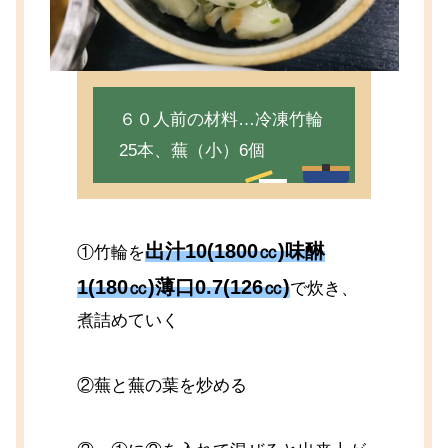
６０人前の材料…冷凍竹輪
25本、蕪（小）6個
出汁10(1800㏄)味醂
①竹輪を
1(180㏄)薄口0.7(126㏄)
で炊き、
煮詰めていく
②蕪と蕪の葉を炒める