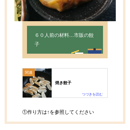
６０人前の材料…市販の餃
子
関連
焼き餃子
①作り方は↑を参照してください