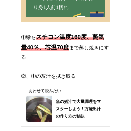
り身1人前1切れ
スチコン温度160度、蒸気
①鰺を
量40％、芯温70度
まで蒸し焼きにす
る
②、①の灰汁を拭き取る
魚の煮汁で大量調理をマ
スターしよう！万能出汁
の作り方の秘訣