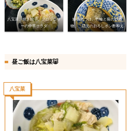
八宝菜、焼き餃子、ブロッコリ
鰺の煮つけ、竹輪と蕪の炒め
ーの中華サラダ
物、、隠元のおろしポン酢和え
昼ご飯は八宝菜🐷
八宝菜