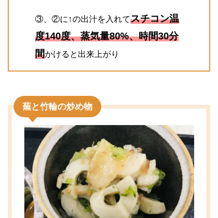
スチコン温
③、②に↑の出汁を入れて
度140度、蒸気量80%、時間30分
間
かけると出来上がり
蕪と竹輪の炒め物