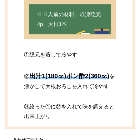
６０人前の材料…冷凍隠元
4p、大根1本
①隠元を蒸して冷やす
出汁1(180㏄)ポン酢2(360㏄)
②
を
沸かして大根おろしを入れて冷やす
③絞った①に②を入れて味を調えると
出来上がり