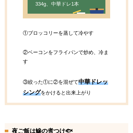
334g、中華ドレ1本
①ブロッコリーを蒸して冷やす
②ベーコンをフライパンで炒め、冷ま
す
中華ドレッ
③絞った①に②を混ぜて
シング
をかけると出来上がり
夜ご飯は鰺の煮つけ🐟