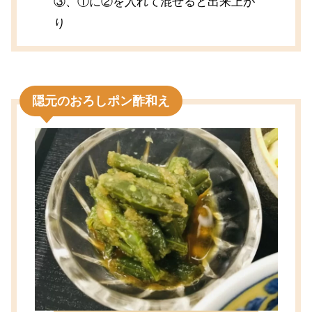
③、①に②を入れて混ぜると出来上が
り
隠元のおろしポン酢和え