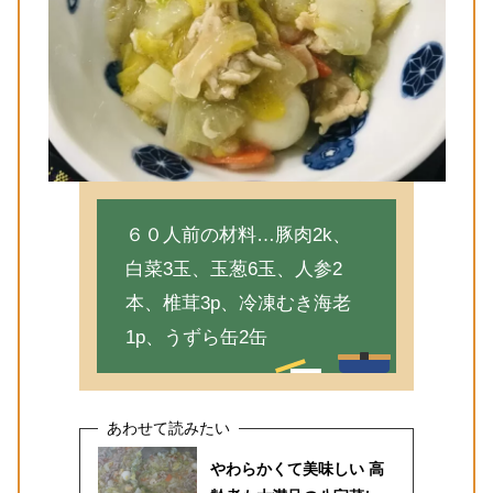
６０人前の材料…豚肉2k、
白菜3玉、玉葱6玉、人参2
本、椎茸3p、冷凍むき海老
1p、うずら缶2缶
やわらかくて美味しい 高