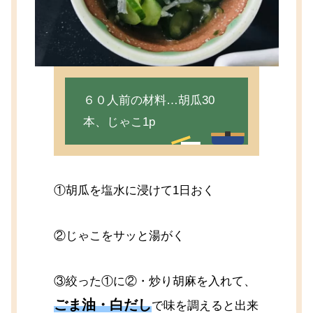
６０人前の材料…胡瓜30
本、じゃこ1p
①胡瓜を塩水に浸けて1日おく
②じゃこをサッと湯がく
③絞った①に②・炒り胡麻を入れて、
ごま油・白だし
で味を調えると出来