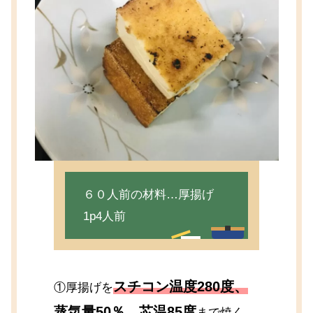
６０人前の材料…厚揚げ
1p4人前
スチコン温度280度、
①厚揚げを
蒸気量50％、芯温85度
まで焼く