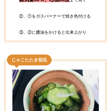
②、①をガスバーナーで焼き色付ける
③、②に醬油をかけると出来上がり
じゃこたたき胡瓜