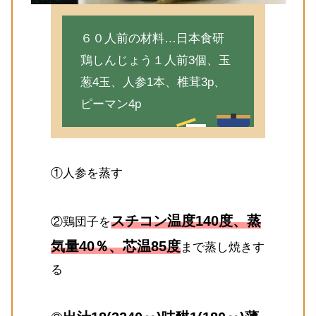
６０人前の材料…日本食研
鶏しんじょう１人前3個、玉
葱4玉、人参1本、椎茸3p、
ピーマン4p
①人参を蒸す
スチコン温度140度、蒸
②鶏団子を
気量40％、芯温85度
まで蒸し焼きす
る