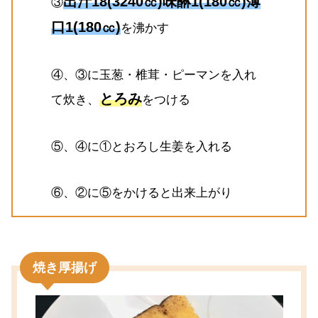
出汁18(3240㏄)味醂1(180㏄)薄
③
口1(180㏄)
を沸かす
④、③に玉葱・椎茸・ピーマンを入れ
とろみ
て炊き、
をつける
⑤、④に①とおろし生姜を入れる
⑥、②に⑤をかけると出来上がり
焼き厚揚げ