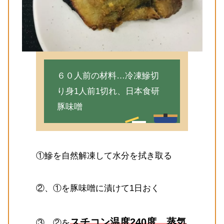
６０人前の材料…冷凍鰺切
り身1人前1切れ、日本食研
豚味噌
①鰺を自然解凍して水分を拭き取る
②、①を豚味噌に漬けて1日おく
スチコン温度240度、蒸気
③、②を