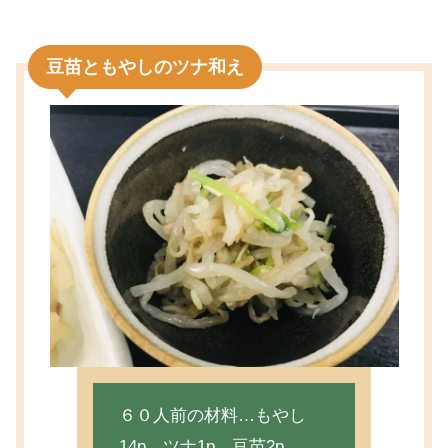
豆苗ともやしのツナ和え
６０人前の材料…もやし
14p、ツナ1p、豆苗2p