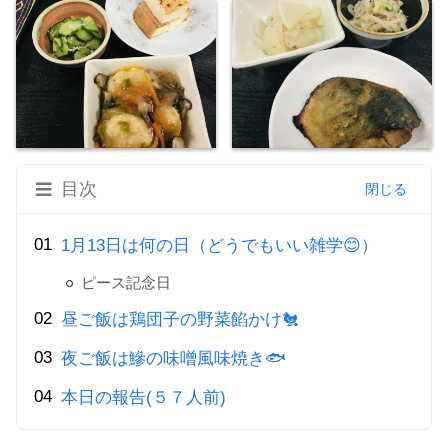
目次
1月13日は何の日（どうでもいい雑学😊）
ピース記念日
昼ご飯は鶏団子の野菜餡かけ🐔
夜ご飯は鰺の味噌風味焼き🐟
本日の報告(５７人前)