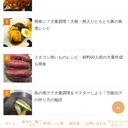
簡単に？大量調理！大根・卵入りとろとろ豚の角
煮レシピ
スチコン焼いものレシピ：材料60人前の大量作成
も簡単
魚の煮汁で大量調理をマスターしよう！万能出汁
の作り方の秘訣
毎日のご飯ブ
プライバシー
ホーム
料理レシピ集
献立表
お問い合わせ
ログ
ポリシー