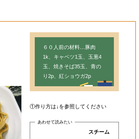
６０人前の材料…豚肉
1k、キャベツ1玉、玉葱4
玉、焼きそば35玉、青の
り2p、紅ショウガ2p
①作り方は↓を参照してください
スチーム