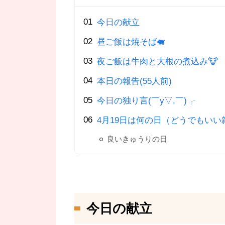
今日の献立
昼ご飯は焼そば🐖
夜ご飯は牛肉と大根の煮込み🐮
本日の報告(55人前)
今日の独り言(￣y▽,￣)╭
4月19日は何の日（どうでもいい
良いきゅうりの日
今日の献立