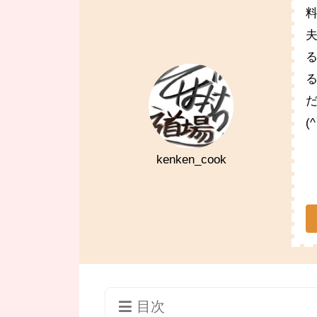
(
kenken_cook
目次