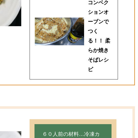
コンベク
ションオ
ーブンで
つく
る！！ 柔
らか焼き
そばレシ
ピ
６０人前の材料…冷凍カ