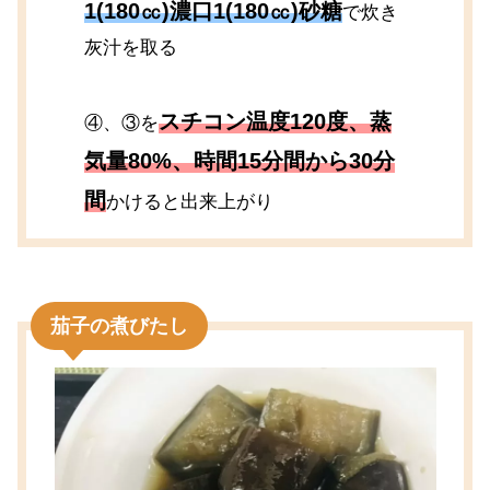
1(180㏄)濃口1(180㏄)砂糖
で炊き
灰汁を取る
スチコン温度120度、蒸
④、③を
気量80%、時間15分間から30分
間
かけると出来上がり
茄子の煮びたし