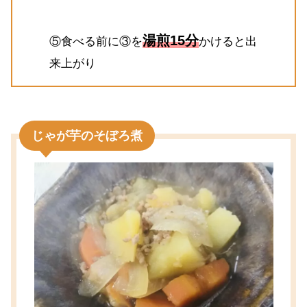
湯煎15分
⑤食べる前に③を
かけると出
来上がり
じゃが芋のそぼろ煮