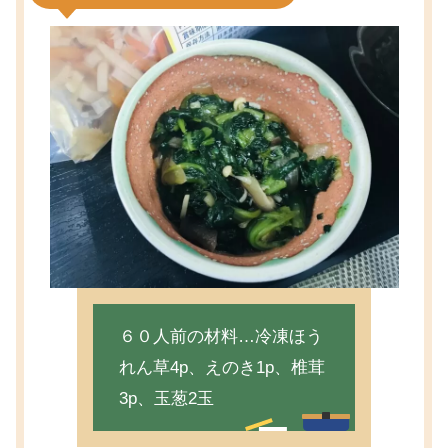
６０人前の材料…冷凍ほう
れん草4p、えのき1p、椎茸
3p、玉葱2玉