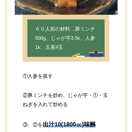
６０人前の材料…豚ミンチ
500g、じゃが芋3.5k、人参
1k、玉葱4玉
①人参を蒸す
②豚ミンチを炒め、じゃが芋・①・玉
ねぎを入れて炒める
出汁10(1800㏄)味醂
③、②を