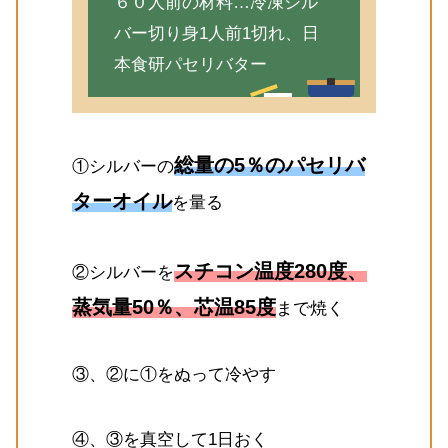
６０人前の材料…冷凍シル
バー切り身1人前1切れ、日
本食研パセリバター
総量の5％のパセリバ
①シルバーの
ターオイル
を量る
スチコン温度280度、
②シルバーを
蒸気量50％、芯温85度
まで焼く
③、②に①をぬって冷やす
④、③を真空して1日おく