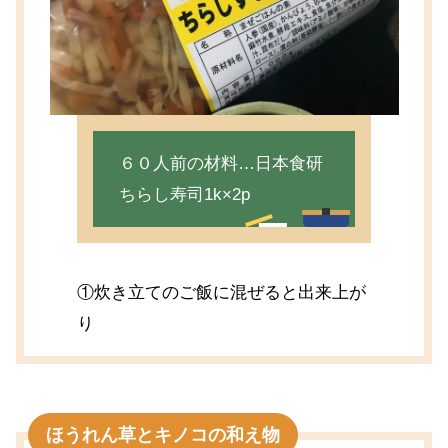
６０人前の材料…日本食研
ちらし寿司1k×2p
①炊き立てのご飯に混ぜると出来上が
り
ほうれん草とキノコの和え物