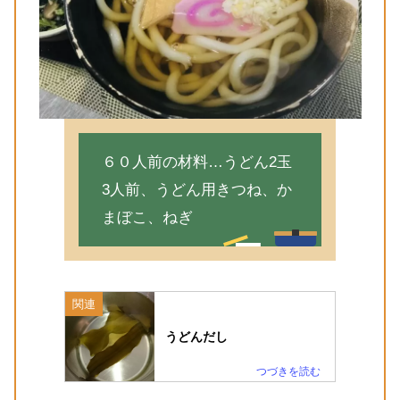
６０人前の材料…うどん2玉
3人前、うどん用きつね、か
まぼこ、ねぎ
関連
うどんだし