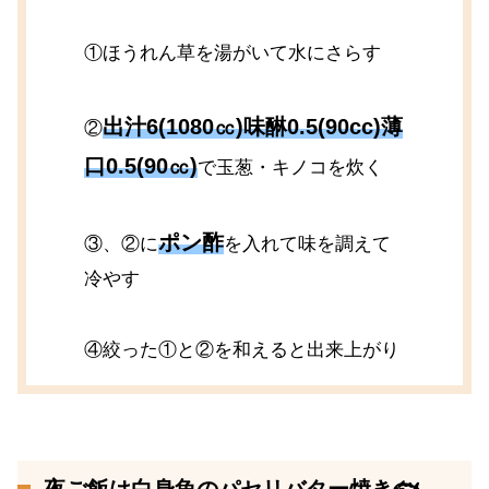
①ほうれん草を湯がいて水にさらす
出汁6(1080㏄)味醂0.5(90cc)薄
②
口0.5(90㏄)
で玉葱・キノコを炊く
ポン酢
③、②に
を入れて味を調えて
冷やす
④絞った①と②を和えると出来上がり
夜ご飯は白身魚のパセリバター焼き🐟