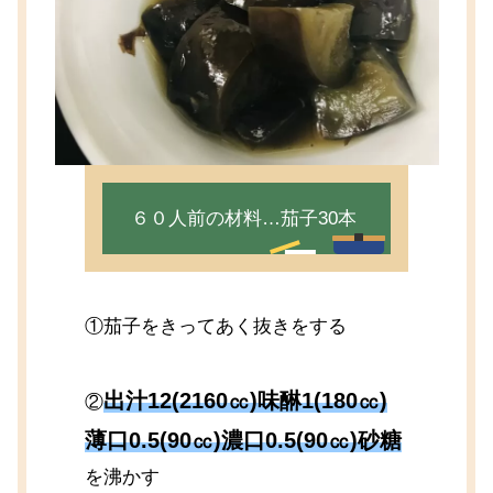
６０人前の材料…茄子30本
①茄子をきってあく抜きをする
出汁12(2160㏄)味醂1(180㏄)
②
薄口0.5(90㏄)濃口0.5(90㏄)砂糖
を沸かす