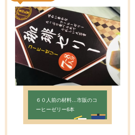
６０人前の材料…市販のコ
ーヒーゼリー6本