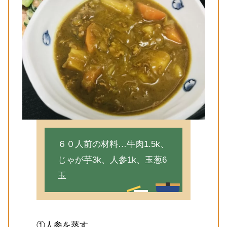
６０人前の材料…牛肉1.5k、
じゃが芋3k、人参1k、玉葱6
玉
①人参を蒸す