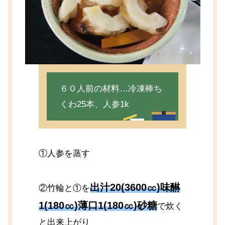
６０人前の材料…冷凍棒ち
くわ25本、人参1k
①人参を蒸す
出汁20(3600㏄)味醂
②竹輪と①を
1(180㏄)薄口1(180㏄)砂糖
で炊く
と出来上がり