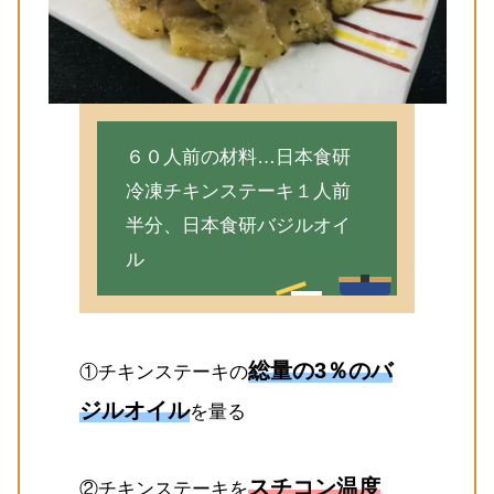
６０人前の材料…日本食研
冷凍チキンステーキ１人前
半分、日本食研バジルオイ
ル
総量の3％のバ
①チキンステーキの
ジルオイル
を量る
スチコン温度
②チキンステーキを