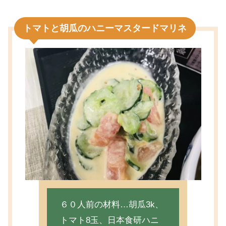
トマトと胡瓜のハニーマスタードマリネ
６０人前の材料…胡瓜3k、
トマト8玉、日本食研ハニ