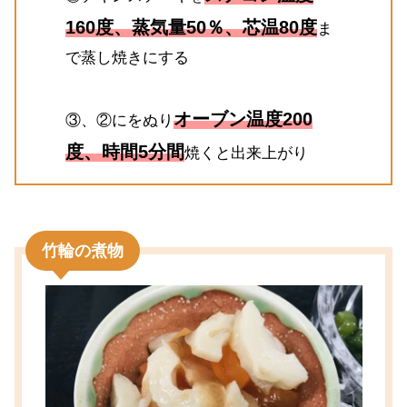
160度、蒸気量50％、芯温80度
ま
で蒸し焼きにする
オーブン温度200
③、②にをぬり
度、時間5分間
焼くと出来上がり
竹輪の煮物