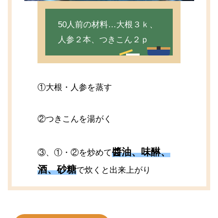
50人前の材料…大根３ｋ、
人参２本、つきこん２ｐ
①大根・人参を蒸す
②つきこんを湯がく
醬油、味醂、
③、①・②を炒めて
酒、砂糖
で炊くと出来上がり