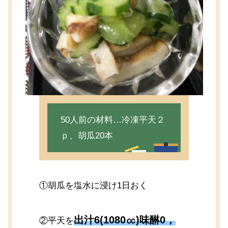
50人前の材料…冷凍平天２
ｐ、胡瓜20本
①胡瓜を塩水に浸け1日おく
出汁6(1080㏄)味醂0，
②平天を