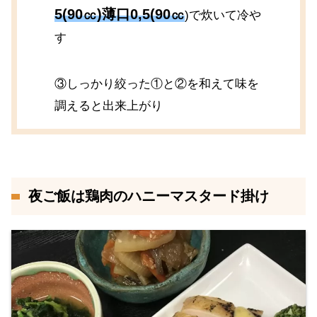
5(90㏄)薄口0,5(90㏄
)で炊いて冷や
す
③しっかり絞った①と②を和えて味を
調えると出来上がり
夜ご飯は鶏肉のハニーマスタード掛け