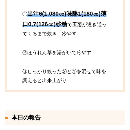
出汁6(1,080㏄)味醂1(180㏄)薄
①
口0,7(126㏄)砂糖
で玉葱が透き通っ
てくるまで炊き、冷やす
②ほうれん草を湯がいて冷やす
③しっかり絞った②と①を混ぜて味を
調えると出来上がり
本日の報告