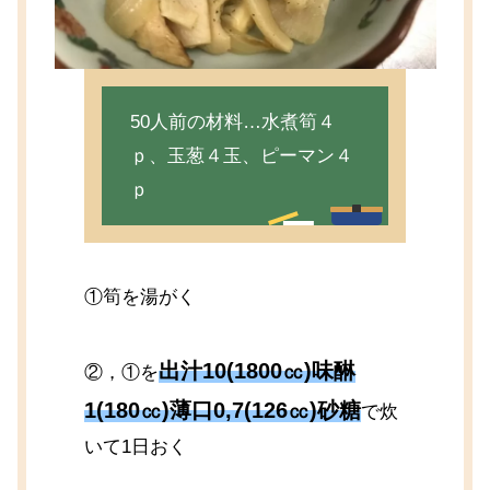
50人前の材料…水煮筍４
ｐ、玉葱４玉、ピーマン４
ｐ
①筍を湯がく
出汁10(1800㏄)味醂
②，①を
1(180㏄)薄口0,7(126㏄)砂糖
で炊
いて1日おく