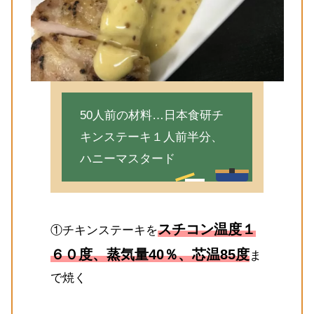
50人前の材料…日本食研チ
キンステーキ１人前半分、
ハニーマスタード
スチコン温度１
①チキンステーキを
６０度、蒸気量40％、芯温85度
ま
で焼く