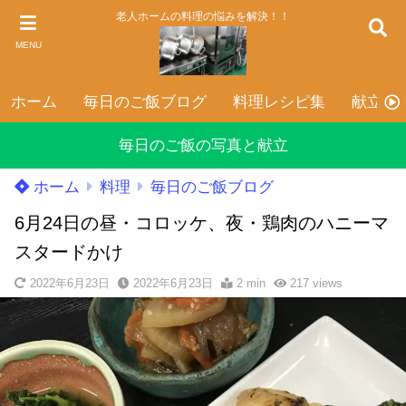
老人ホームの料理の悩みを解決！！
MENU
ホーム
毎日のご飯ブログ
料理レシピ集
献立表
毎日のご飯の写真と献立
ホーム
料理
毎日のご飯ブログ
6月24日の昼・コロッケ、夜・鶏肉のハニーマ
スタードかけ
2022年6月23日
2022年6月23日
2 min
217
views