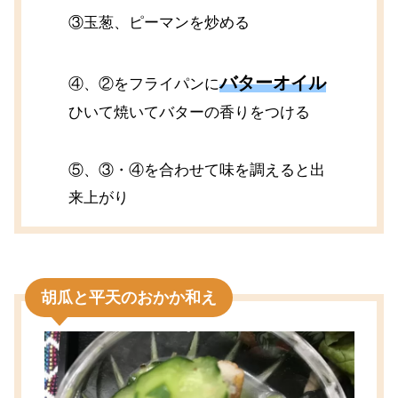
③玉葱、ピーマンを炒める
バターオイル
④、②をフライパンに
ひいて焼いてバターの香りをつける
⑤、③・④を合わせて味を調えると出
来上がり
胡瓜と平天のおかか和え