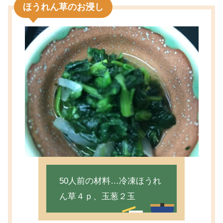
ほうれん草のお浸し
50人前の材料…冷凍ほうれ
ん草４ｐ、玉葱２玉