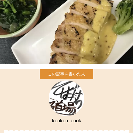
kenken_cook