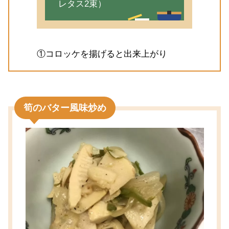
レタス2束）
①コロッケを揚げると出来上がり
筍のバター風味炒め