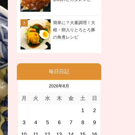
簡単に？大量調理！大
根・卵入りとろとろ豚
の角煮レシピ
毎日日記
2026年8月
月
火
水
木
金
土
日
1
2
3
4
5
6
7
8
9
10
11
12
13
14
15
16