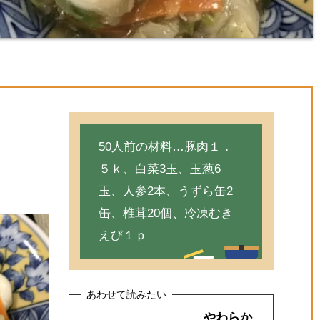
50人前の材料…豚肉１．
５ｋ、白菜3玉、玉葱6
玉、人参2本、うずら缶2
缶、椎茸20個、冷凍むき
えび１ｐ
やわらか