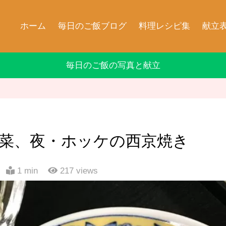
ホーム
毎日のご飯ブログ
料理レシピ集
献立
毎日のご飯の写真と献立
宝菜、夜・ホッケの西京焼き
1 min
217
views