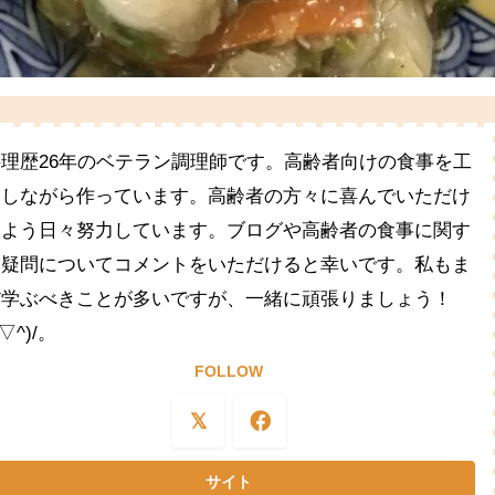
料理歴26年のベテラン調理師です。高齢者向けの食事を工
夫しながら作っています。高齢者の方々に喜んでいただけ
るよう日々努力しています。ブログや高齢者の食事に関す
る疑問についてコメントをいただけると幸いです。私もま
だ学ぶべきことが多いですが、一緒に頑張りましょう！
^▽^)/。
FOLLOW