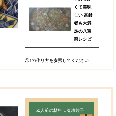
くて美味
しい 高齢
者も大満
足の八宝
菜レシピ
①↑の作り方を参照してください
50人前の材料…冷凍餃子