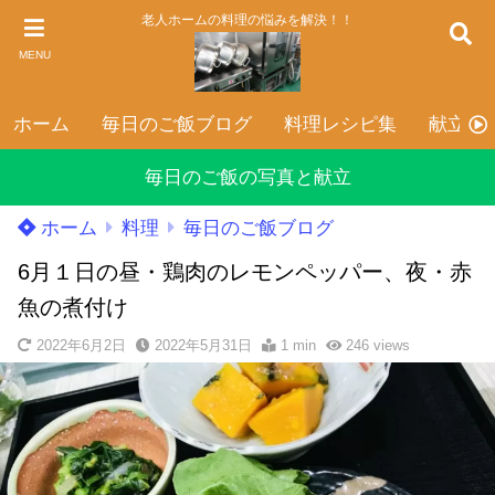
老人ホームの料理の悩みを解決！！
MENU
ホーム
毎日のご飯ブログ
料理レシピ集
献立表
毎日のご飯の写真と献立
ホーム
料理
毎日のご飯ブログ
6月１日の昼・鶏肉のレモンペッパー、夜・赤
魚の煮付け
2022年6月2日
2022年5月31日
1 min
246
views