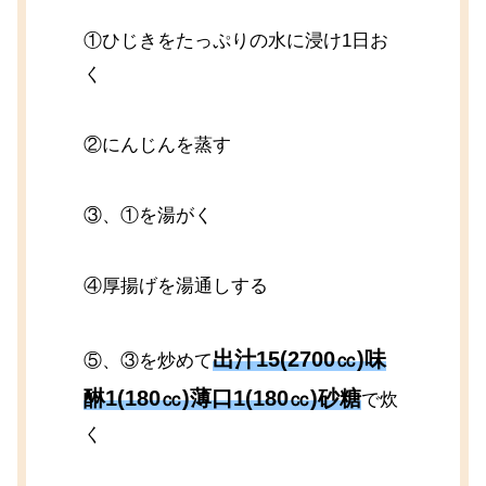
①ひじきをたっぷりの水に浸け1日お
く
②にんじんを蒸す
③、①を湯がく
④厚揚げを湯通しする
出汁15(2700㏄)味
⑤、③を炒めて
醂1(180㏄)薄口1(180㏄)砂糖
で炊
く