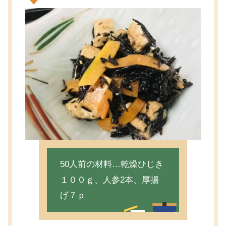
50人前の材料…乾燥ひじき
１００ｇ、人参2本、厚揚
げ７ｐ