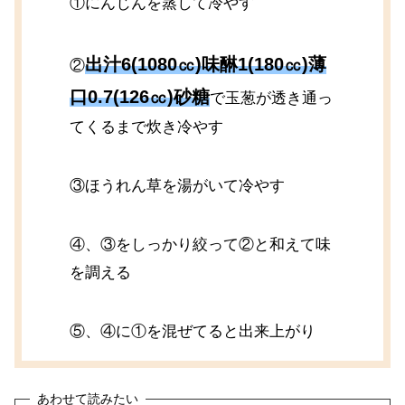
①にんじんを蒸して冷やす
出汁6(1080㏄)味醂1(180㏄)薄
②
口0.7(126㏄)砂糖
で玉葱が透き通っ
てくるまで炊き冷やす
③ほうれん草を湯がいて冷やす
④、③をしっかり絞って②と和えて味
を調える
⑤、④に①を混ぜてると出来上がり