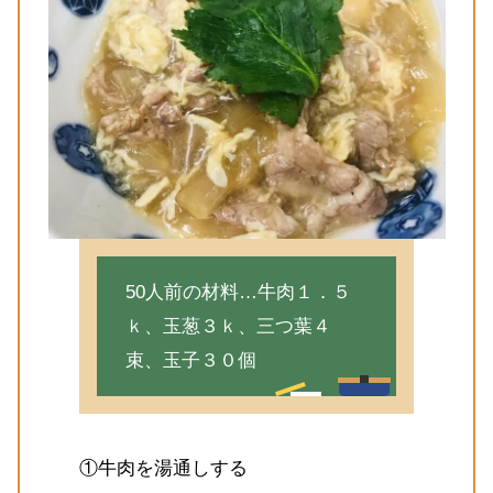
50人前の材料…牛肉１．５
ｋ、玉葱３ｋ、三つ葉４
束、玉子３０個
①牛肉を湯通しする