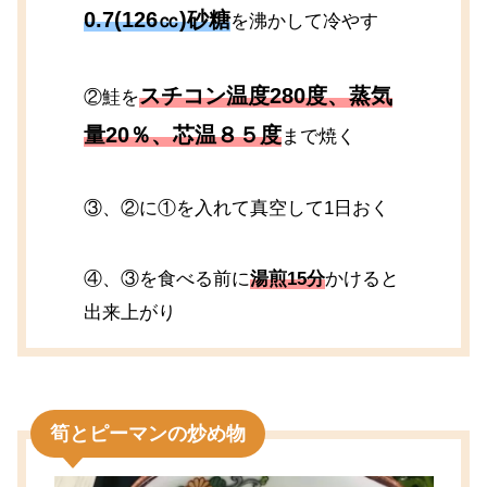
0.7(126㏄)砂糖
を沸かして冷やす
スチコン温度280度、蒸気
②鮭を
量20％、芯温８５度
まで焼く
③、②に①を入れて真空して1日おく
④、③を食べる前に
湯煎15分
かけると
出来上がり
筍とピーマンの炒め物