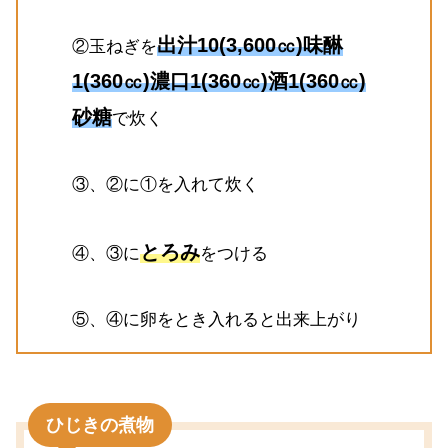
出汁10(3,600㏄)味醂
②玉ねぎを
1(360㏄)濃口1(360㏄)酒1(360㏄)
砂糖
で炊く
③、②に①を入れて炊く
とろみ
④、③に
をつける
⑤、④に卵をとき入れると出来上がり
ひじきの煮物