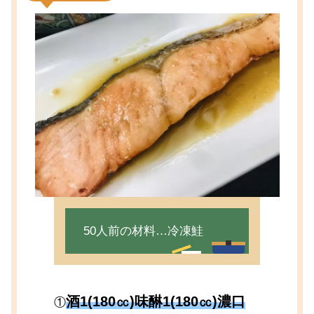
50人前の材料…冷凍鮭
酒1(180㏄)味醂1(180㏄)濃口
①