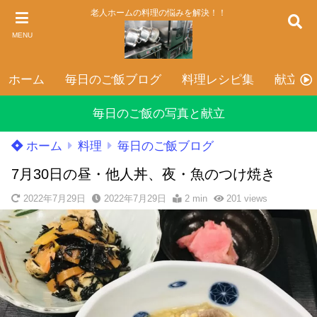
老人ホームの料理の悩みを解決！！
MENU
ホーム
毎日のご飯ブログ
料理レシピ集
献立表
毎日のご飯の写真と献立
ホーム
料理
毎日のご飯ブログ
7月30日の昼・他人丼、夜・魚のつけ焼き
2022年7月29日
2022年7月29日
2 min
201
views