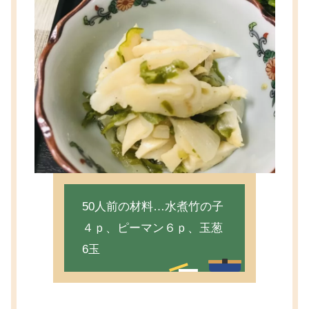
50人前の材料…水煮竹の子
４ｐ、ピーマン６ｐ、玉葱
6玉