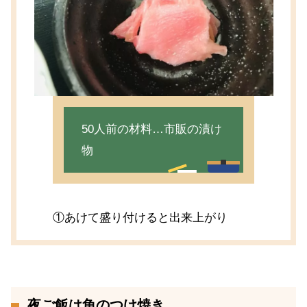
50人前の材料…市販の漬け
物
①あけて盛り付けると出来上がり
夜ご飯は魚のつけ焼き