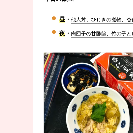
昼
・
他人丼、ひじきの煮物、杏
夜
・
肉団子の甘酢餡、竹の子と