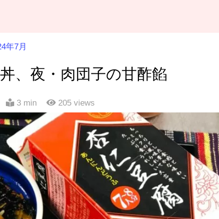
24年7月
人丼、夜・肉団子の甘酢餡
3 min
205
views