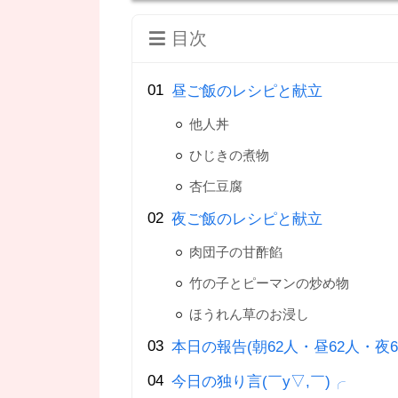
目次
昼ご飯のレシピと献立
他人丼
ひじきの煮物
杏仁豆腐
夜ご飯のレシピと献立
肉団子の甘酢餡
竹の子とピーマンの炒め物
ほうれん草のお浸し
本日の報告(朝62人・昼62人・夜6
今日の独り言(￣y▽,￣)╭