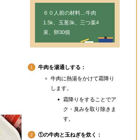
６０人前の材料…牛肉
1.5k、玉葱3k、三つ葉4
束、卵30個
牛肉を湯通しする：
牛肉に熱湯をかけて霜降り
します。
霜降りをすることでア
ク・臭みを取り除きま
す。
①の牛肉と玉ねぎを炊く：