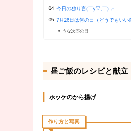
今日の独り言(￣y▽,￣)╭
7月26日は何の日（どうでもいい
うな次郎の日
昼ご飯のレシピと献立
ホッケのから揚げ
作り方と写真