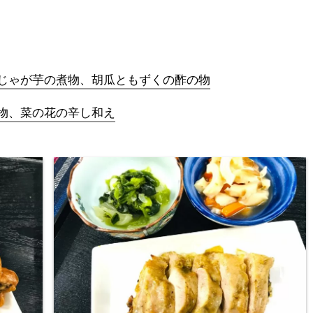
じゃが芋の煮物、胡瓜ともずくの酢の物
物、菜の花の辛し和え