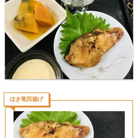
ほき竜田揚げ