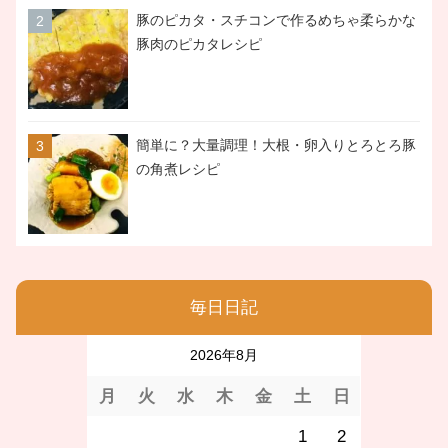
豚のピカタ・スチコンで作るめちゃ柔らかな
豚肉のピカタレシピ
簡単に？大量調理！大根・卵入りとろとろ豚
の角煮レシピ
毎日日記
2026年8月
月
火
水
木
金
土
日
1
2