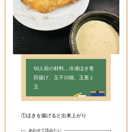
50人前の材料…冷凍ほき竜
田揚げ、玉子10個、玉葱１
玉
①ほきを揚げると出来上がり