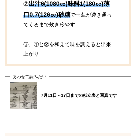
出汁6(1080㏄)味醂1(180㏄)薄
②
口0.7(126㏄)砂糖
で玉葱が透き通っ
てくるまで炊き冷やす
③、①と②を和えて味を調えると出来
上がり
7月11日～17日までの献立表と写真です