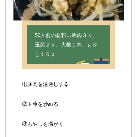
50人前の材料…豚肉３ｋ、
玉葱２ｋ、大根１本、もや
し１０ｐ
①豚肉を湯通しする
②玉葱を炒める
③もやしを湯がく