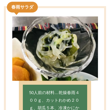
春雨サラダ
50人前の材料…乾燥春雨４
００ｇ、カットわかめ２０
ｇ、胡瓜５本、冷凍かにか