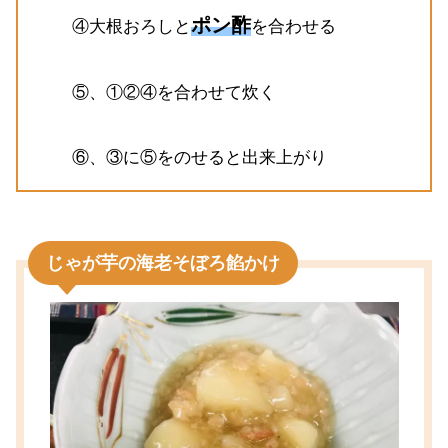
ポン酢
④大根おろしと
を合わせる
⑤、①②④を合わせて炊く
⑥、③に⑤をのせると出来上がり
じゃが芋の海老そぼろ餡かけ