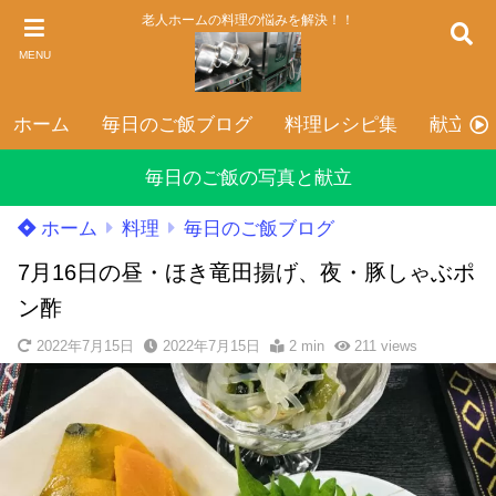
老人ホームの料理の悩みを解決！！
MENU
ホーム
毎日のご飯ブログ
料理レシピ集
献立表
毎日のご飯の写真と献立
ホーム
料理
毎日のご飯ブログ
7月16日の昼・ほき竜田揚げ、夜・豚しゃぶポ
ン酢
2022年7月15日
2022年7月15日
2 min
211
views