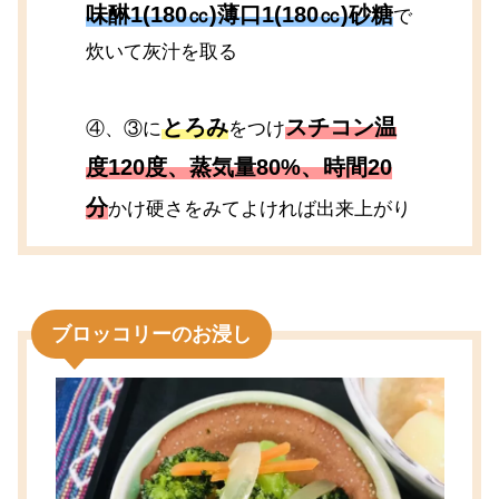
味醂1(180㏄)薄口1(180㏄)砂糖
で
炊いて灰汁を取る
とろみ
スチコン温
④、③に
をつけ
度120度、蒸気量80%、時間20
分
かけ硬さをみてよければ出来上がり
ブロッコリーのお浸し