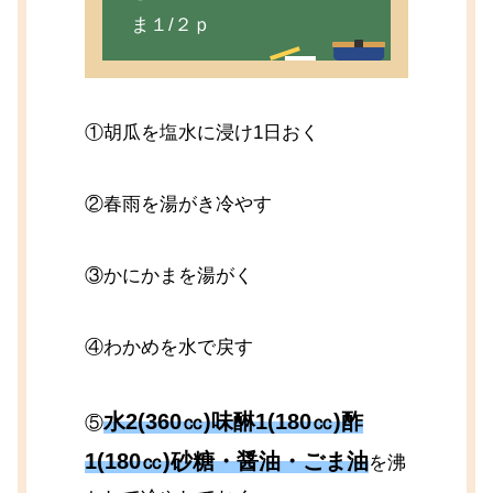
ま１/２ｐ
①胡瓜を塩水に浸け1日おく
②春雨を湯がき冷やす
③かにかまを湯がく
④わかめを水で戻す
水2(360㏄)味醂1(180㏄)酢
⑤
1(180㏄)砂糖・醤油・ごま油
を沸