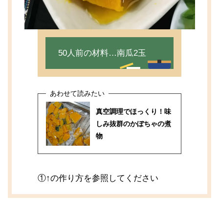
50人前の材料…南瓜2玉
真空調理でほっくり！味
しみ抜群のかぼちゃの煮
物
①↑の作り方を参照してください