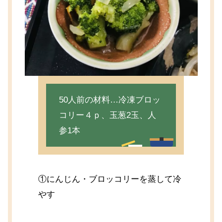
50人前の材料…冷凍ブロッ
コリー４ｐ、玉葱2玉、人
参1本
①にんじん・ブロッコリーを蒸して冷
やす