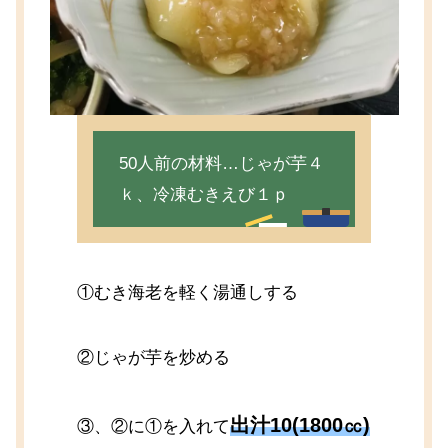
50人前の材料…じゃが芋４
ｋ、冷凍むきえび１ｐ
①むき海老を軽く湯通しする
②じゃが芋を炒める
出汁10(1800㏄)
③、②に①を入れて