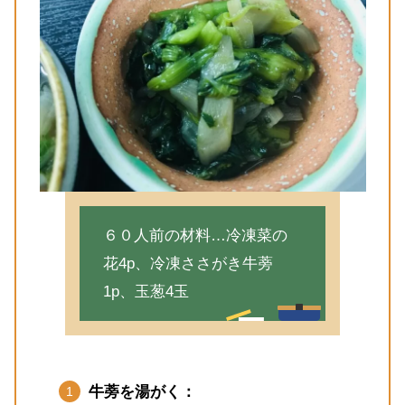
６０人前の材料…冷凍菜の
花4p、冷凍ささがき牛蒡
1p、玉葱4玉
牛蒡を湯がく：