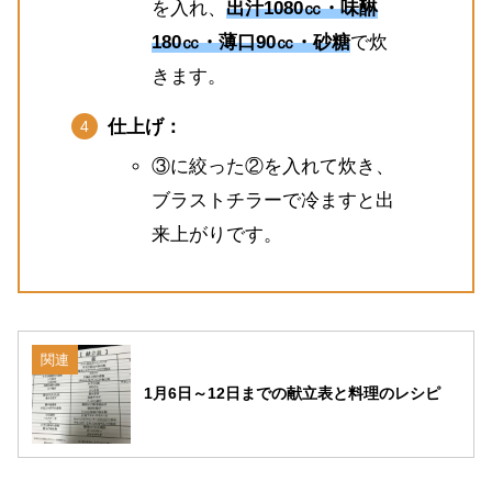
を入れ、
出汁1080㏄・味醂
180㏄・薄口90㏄・砂糖
で炊
きます。
仕上げ：
③に絞った②を入れて炊き、
ブラストチラーで冷ますと出
来上がりです。
関連
1月6日～12日までの献立表と料理のレシピ