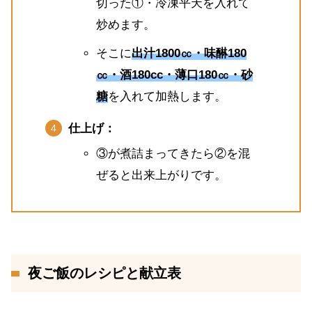
切った①・冷凍平天を入れて
炒めます。
そこに
出汁1800㏄・味醂180
㏄・酒180cc・薄口180㏄・砂
糖
を入れて加熱します。
仕上げ：
③が煮詰まってきたら②を混
ぜると出来上がりです。
夜ご飯のレシピと献立表