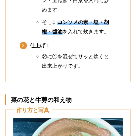
ン・玉ねぎ・白菜を入れて炒
めます。
そこに
コンソメの素・塩・胡
椒・醬油
を入れて炊きます。
仕上げ：
②に①を混ぜてサッと炊くと
出来上がりです。
菜の花と牛蒡の和え物
作り方と写真