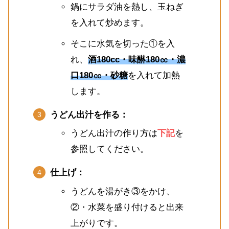
鍋にサラダ油を熱し、玉ねぎ
を入れて炒めます。
そこに水気を切った①を入
れ、
酒180cc・味醂180㏄・濃
口180㏄・砂糖
を入れて加熱
します。
うどん出汁を作る：
うどん出汁の作り方は
下記
を
参照してください。
仕上げ：
うどんを湯がき③をかけ、
②・水菜を盛り付けると出来
上がりです。