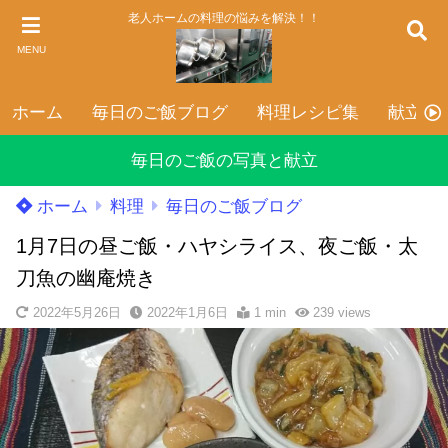
老人ホームの料理の悩みを解決！！
MENU
ホーム
毎日のご飯ブログ
料理レシピ集
献立表
毎日のご飯の写真と献立
ホーム
料理
毎日のご飯ブログ
1月7日の昼ご飯・ハヤシライス、夜ご飯・太
刀魚の幽庵焼き
2022年5月26日
2022年1月6日
1 min
239
views