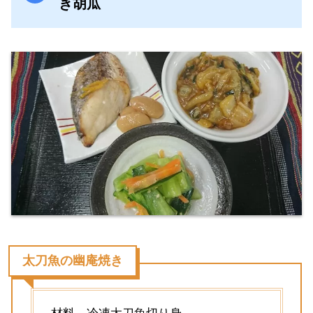
き胡瓜
太刀魚の幽庵焼き