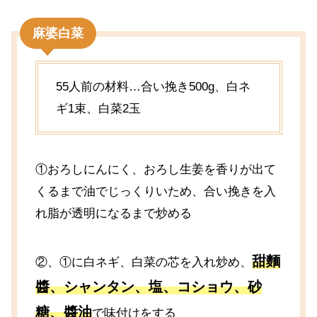
麻婆白菜
55人前の材料…合い挽き500g、白ネ
ギ1束、白菜2玉
①おろしにんにく、おろし生姜を香りが出て
くるまで油でじっくりいため、合い挽きを入
れ脂が透明になるまで炒める
甜麵
②、①に白ネギ、白菜の芯を入れ炒め、
醬、シャンタン、塩、コショウ、砂
糖、醬油
で味付けをする