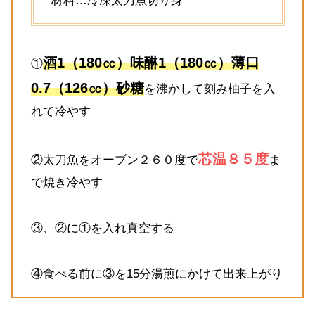
材料…冷凍太刀魚切り身
酒1（180㏄）味醂1（180㏄）薄口
①
0.7（126㏄）砂糖
を沸かして刻み柚子を入
れて冷やす
芯温８５度
②太刀魚をオーブン２６０度で
ま
で焼き冷やす
③、②に①を入れ真空する
④食べる前に③を15分湯煎にかけて出来上がり